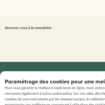
Abonnez-vous à la newsletter
Menti
Paramétrage des cookies pour une meil
AS Adventure
Pour vous garantir la meilleure expérience en ligne, nous utilis
France SAS,
renvoyons également à notre cookie policy. Sur nos sites, des ti
Rue du Vieux
cookies de suivi sont placés par les réseaux sociaux. En sélecti
Faubourg 14, F-
enregistrons vos préférences concernant l’utilisation des cooki