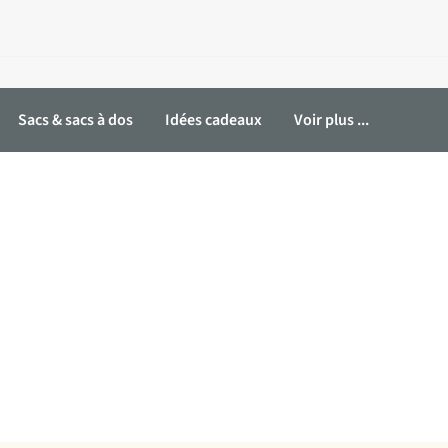
Sacs & sacs à dos
Idées cadeaux
Voir plus ...