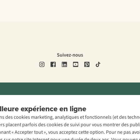
Suivez-nous
ons légales
Politique de confidentialité
Conditions générales
Cookie 
leure expérience en ligne
ons des cookies marketing, analytiques et fonctionnels (et des tech
ers placent parfois des cookies de suivi pour vous montrer des publ
onnant « Accepter tout », vous acceptez cette option. Pour ne pas a
es sur notre site Internet pour une durée de deux ans. Vous pouvez 