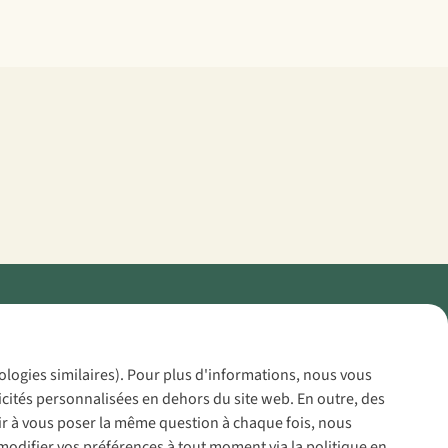
Policy
nologies similaires). Pour plus d'informations, nous vous
icités personnalisées en dehors du site web. En outre, des
voir à vous poser la même question à chaque fois, nous
modifier vos préférences à tout moment via la politique en