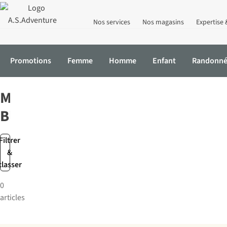
Nos services
Nos magasins
Expertise 
Promotions
Femme
Homme
Enfant
Randonn
Accueil
Marques
Morgan Blue
Morgan
Blue
Filtrer
&
classer
0
articles