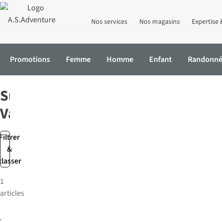
Nos services
Nos magasins
Expertise 
Promotions
Femme
Homme
Enfant
Randonn
Accueil
Marques
Sun Valley
Sun
Valley
Filtrer
&
classer
1
articles
-29%
Sun Valley