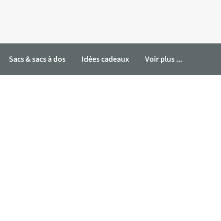
Sacs & sacs à dos
Idées cadeaux
Voir plus ...