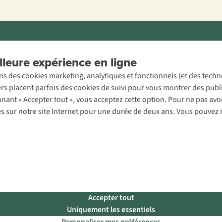
ons légales
Politique de confidentialité
Conditions générales
Cookie 
leure expérience en ligne
ons des cookies marketing, analytiques et fonctionnels (et des tech
ers placent parfois des cookies de suivi pour vous montrer des publ
onnant « Accepter tout », vous acceptez cette option. Pour ne pas a
es sur notre site Internet pour une durée de deux ans. Vous pouvez 
Accepter tout
Uniquement les essentiels