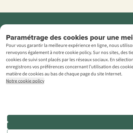
Menti
Paramétrage des cookies pour une meil
AS Adventure
Pour vous garantir la meilleure expérience en ligne, nous utilis
France SAS,
renvoyons également à notre cookie policy. Sur nos sites, des ti
Rue du Vieux
cookies de suivi sont placés par les réseaux sociaux. En sélecti
Faubourg 14, F-
enregistrons vos préférences concernant l’utilisation des cooki
59000 Lille
matière de cookies au bas de chaque page du site Internet.
+32 (0)3 828
Notre cookie policy
30 15
team@asadventure.com
TVA
FR52.529.478.943