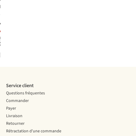
Polaire
Apres-Ski
2
€83,30
€59,50
Prix d'origine:
1
couleur
€119,00
disponible
Comparer
Service client
Questions fréquentes
Commander
Payer
Livraison
Retourner
Rétractation d'une commande