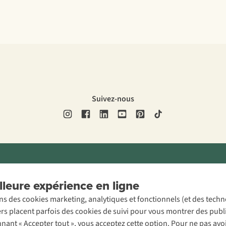
Suivez-nous
ons légales
Politique de confidentialité
Conditions générales
Cookie 
leure expérience en ligne
ons des cookies marketing, analytiques et fonctionnels (et des tech
ers placent parfois des cookies de suivi pour vous montrer des publ
onnant « Accepter tout », vous acceptez cette option. Pour ne pas a