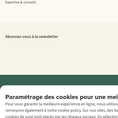
Expertise & conseils
Abonnez-vous à la newsletter
Menti
Paramétrage des cookies pour une meil
AS Adventure
Pour vous garantir la meilleure expérience en ligne, nous utilis
France SAS,
renvoyons également à notre cookie policy. Sur nos sites, des ti
Rue du Vieux
cookies de suivi sont placés par les réseaux sociaux. En sélecti