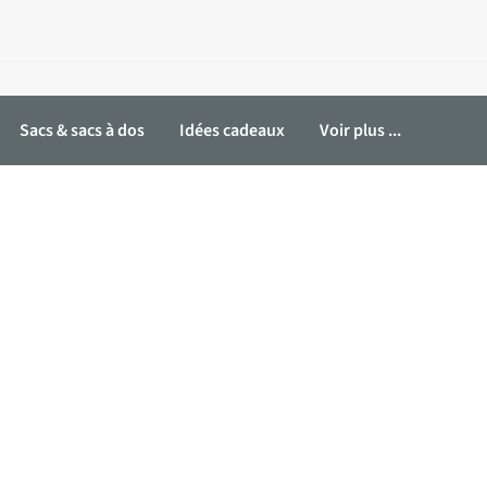
Sacs & sacs à dos
Idées cadeaux
Voir plus ...