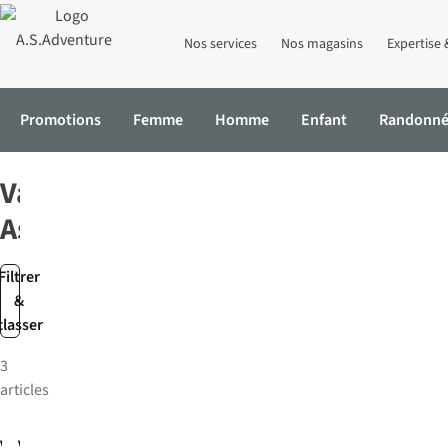
Nos services
Nos magasins
Expertise 
Promotions
Femme
Homme
Enfant
Randonn
Accueil
Marques
Van Assendelft
Van
Assendelft
Filtrer
&
classer
3
articles
Van
Van