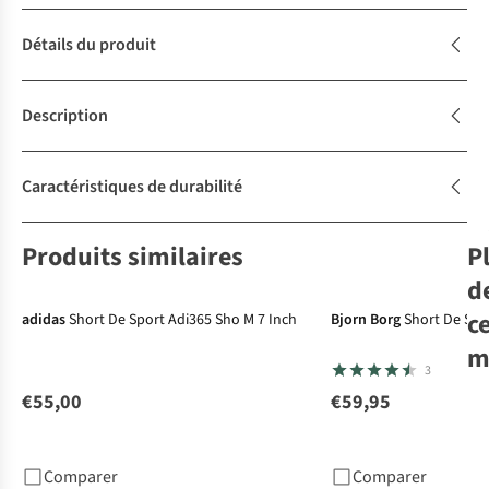
Détails du produit
Description
Caractéristiques de durabilité
Produits similaires
P
Nouveau
d
c
adidas
Short De Sport Adi365 Sho M 7 Inch
Bjorn Borg
Short De Spor
m
3
€55,00
€59,95
adi
Fle
Comparer
Comparer