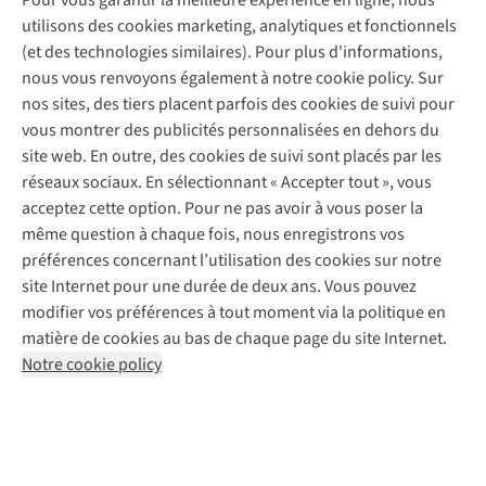
Pour vous garantir la meilleure expérience en ligne, nous
Entretien de ski
A.S.Magazine
Garantie
utilisons des cookies marketing, analytiques et fonctionnels
À propos d’A.S.Adventure
Service de lavage
Explore Camp
Contactez-nous
(et des technologies similaires). Pour plus d'informations,
Déclaration d'accessibilité
Entretien de chaussures
Gear Check
nous vous renvoyons également à notre cookie policy. Sur
Réparation de chaussures
Expertise & conseils
nos sites, des tiers placent parfois des cookies de suivi pour
Abonnez-vous à la newsletter
Réparation de vêtements
vous montrer des publicités personnalisées en dehors du
Retouches
site web. En outre, des cookies de suivi sont placés par les
Pour les entreprises
Suivez-nous
réseaux sociaux. En sélectionnant « Accepter tout », vous
acceptez cette option. Pour ne pas avoir à vous poser la
même question à chaque fois, nous enregistrons vos
préférences concernant l’utilisation des cookies sur notre
site Internet pour une durée de deux ans. Vous pouvez
modifier vos préférences à tout moment via la politique en
Mentions légales
Politique de confidentialité
matière de cookies au bas de chaque page du site Internet.
Conditions générales
Cookie Policy
Notre cookie policy
AS Adventure France SAS,
Rue du Vieux Faubourg 14,
F-59000 Lille
team@asadventure.com
+32 (0)3 828 30 15
TVA FR52.529.478.943