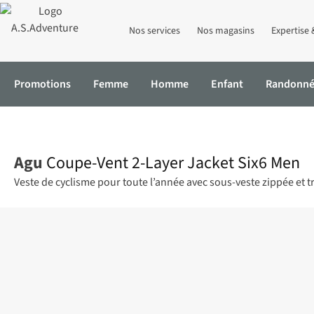
Nos services
Nos magasins
Expertise 
Promotions
Femme
Homme
Enfant
Randonn
Accueil
Coupe-Vent 2-Layer Jacket Six6 Men
Agu
Coupe-Vent 2-Layer Jacket Six6 Men
Veste de cyclisme pour toute l’année avec sous-veste zippée et 