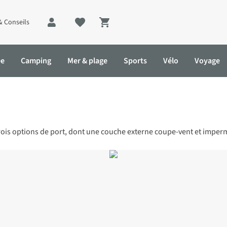
& Conseils
Shopping cart
ée
Camping
Mer & plage
Sports
Vélo
Voyage
trois options de port, dont une couche externe coupe-vent et imper