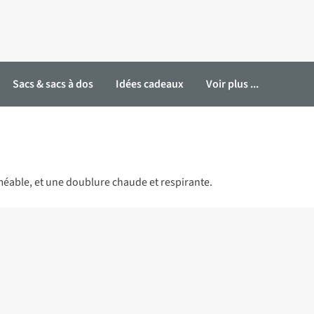
Sacs & sacs à dos
Idées cadeaux
Voir plus ...
méable, et une doublure chaude et respirante.