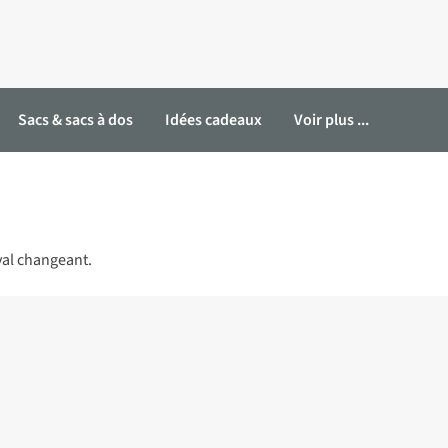
Sacs & sacs à dos
Idées cadeaux
Voir plus ...
val changeant.