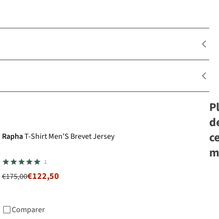
P
-30%
d
c
Rapha
T-Shirt Men'S Brevet Jersey
m
1
€122,50
€175,00
Ag
Je
Ess
Comparer