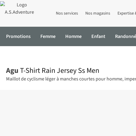
Nos services
Nos magasins
Expertise 
Promotions
Femme
Homme
Enfant
Randonn
Accueil
T-Shirt Rain Jersey Ss Men
Agu
T-Shirt Rain Jersey Ss Men
Maillot de cyclisme léger à manches courtes pour homme, imper