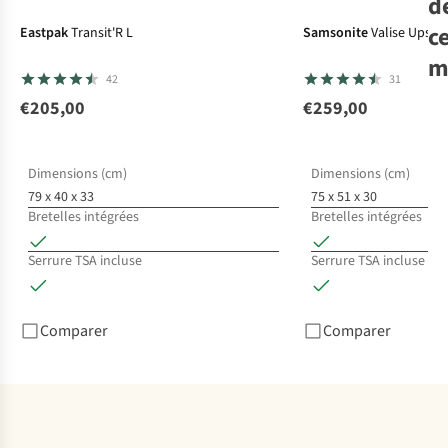
d
c
Eastpak
Transit'R L
Samsonite
Valise Upsca
m
42
31
€205,00
€259,00
Am
Tou
Vo
Dimensions (cm)
Dimensions (cm)
Tra
79 x 40 x 33
75 x 51 x 30
€1
78
Bretelles intégrées
Bretelles intégrées
2
c
Serrure TSA incluse
Serrure TSA incluse
dis
Comparer
Comparer