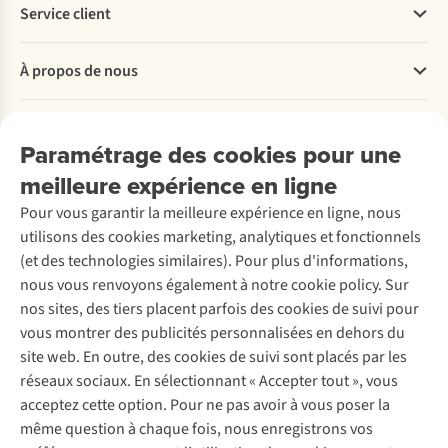
Service client
Questions fréquentes
À propos de nous
Commander
Payer
Travailler chez A.S.Adventure
Nos services
Livraison
Explore More
Paramétrage des cookies pour une
Retourner
Entreprise responsable
Location / Location sports d’hiver
meilleure expérience en ligne
Rétractation d'une commande
Découvrez
À propos d’Ayacucho
Seconde-main
Entretien & réparations
Pour vous garantir la meilleure expérience en ligne, nous
Nos magasins
Entretien de ski
A.S.Magazine
Garantie
utilisons des cookies marketing, analytiques et fonctionnels
À propos d’A.S.Adventure
Service de lavage
Explore Camp
Contactez-nous
(et des technologies similaires). Pour plus d'informations,
Déclaration d'accessibilité
Entretien de chaussures
Gear Check
nous vous renvoyons également à notre cookie policy. Sur
Réparation de chaussures
Expertise & conseils
nos sites, des tiers placent parfois des cookies de suivi pour
Abonnez-vous à la newsletter
Réparation de vêtements
vous montrer des publicités personnalisées en dehors du
Retouches
site web. En outre, des cookies de suivi sont placés par les
Pour les entreprises
Suivez-nous
réseaux sociaux. En sélectionnant « Accepter tout », vous
acceptez cette option. Pour ne pas avoir à vous poser la
même question à chaque fois, nous enregistrons vos