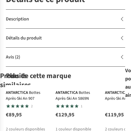
Description
Détails du produit
Avis
(2)
Vo
Produits
Plus de cette marque
po
similaires
au
-30%
ANTARCTICA
Bottes
ANTARCTICA
Bottes
ANTARCTICA
B
ai
Après-Ski An 907
Après-Ski An 5869N
Après-Ski An 8
ANTARCTICA
Roxy
Roxy
Sorel
Bottes
Bottes
Bottes
2
1
Bottes Après-
Après-Ski Alyah
Après-Ski Allyx
Après-Ski
Ski An 8811
Torino™ V Tall
€89,95
€129,95
€119,95
2
6
2
Wp
€119,95
€110,00
€100,00
€185,00
2
couleurs disponibles
1
couleur disponible
2
couleurs dis
€129,50