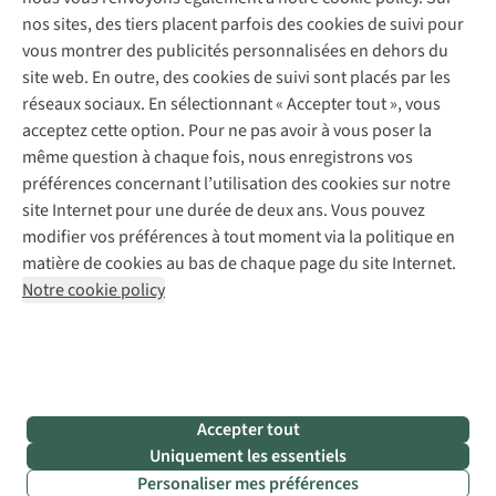
Réparation de chaussures
Expertise & conseils
nos sites, des tiers placent parfois des cookies de suivi pour
Abonnez-vous à la newsletter
Réparation de vêtements
vous montrer des publicités personnalisées en dehors du
Retouches
site web. En outre, des cookies de suivi sont placés par les
Pour les entreprises
Suivez-nous
réseaux sociaux. En sélectionnant « Accepter tout », vous
acceptez cette option. Pour ne pas avoir à vous poser la
même question à chaque fois, nous enregistrons vos
préférences concernant l’utilisation des cookies sur notre
site Internet pour une durée de deux ans. Vous pouvez
modifier vos préférences à tout moment via la politique en
Mentions légales
Politique de confidentialité
matière de cookies au bas de chaque page du site Internet.
Conditions générales
Cookie Policy
Notre cookie policy
AS Adventure France SAS,
Rue du Vieux Faubourg 14,
F-59000 Lille
team@asadventure.com
+32 (0)3 828 30 15
TVA FR52.529.478.943
Accepter tout
Uniquement les essentiels
Personaliser mes préférences