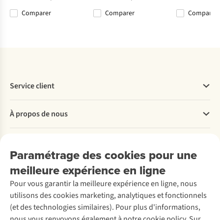
Comparer
Comparer
Comparer
%
Comparer
Comparer
Comparer
Comparer
Service client
Questions fréquentes
À propos de nous
Commander
Payer
Travailler chez A.S.Adventure
Nos services
Livraison
Explore More
Paramétrage des cookies pour une
Retourner
Entreprise responsable
Location / Location sports d’hiver
meilleure expérience en ligne
Rétractation d'une commande
Découvrez
À propos d’Ayacucho
Seconde-main
Entretien & réparations
Pour vous garantir la meilleure expérience en ligne, nous
Nos magasins
Entretien de ski
A.S.Magazine
Garantie
utilisons des cookies marketing, analytiques et fonctionnels
À propos d’A.S.Adventure
Service de lavage
Explore Camp
Contactez-nous
(et des technologies similaires). Pour plus d'informations,
Déclaration d'accessibilité
Entretien de chaussures
Gear Check
nous vous renvoyons également à notre cookie policy. Sur