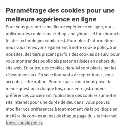
Nos services
Livraison
Explore More
Paramétrage des cookies pour une
Retourner
Entreprise responsable
Location / Location sports d’hiver
meilleure expérience en ligne
Rétractation d'une commande
Découvrez
À propos d’Ayacucho
Seconde-main
Entretien & réparations
Pour vous garantir la meilleure expérience en ligne, nous
Nos magasins
Entretien de ski
A.S.Magazine
Garantie
utilisons des cookies marketing, analytiques et fonctionnels
À propos d’A.S.Adventure
Service de lavage
Explore Camp
Contactez-nous
(et des technologies similaires). Pour plus d'informations,
Déclaration d'accessibilité
Entretien de chaussures
Gear Check
nous vous renvoyons également à notre cookie policy. Sur
Réparation de chaussures
Expertise & conseils
nos sites, des tiers placent parfois des cookies de suivi pour
Abonnez-vous à la newsletter
Réparation de vêtements
vous montrer des publicités personnalisées en dehors du
Retouches
site web. En outre, des cookies de suivi sont placés par les
Pour les entreprises
Suivez-nous
réseaux sociaux. En sélectionnant « Accepter tout », vous
acceptez cette option. Pour ne pas avoir à vous poser la
même question à chaque fois, nous enregistrons vos
préférences concernant l’utilisation des cookies sur notre
site Internet pour une durée de deux ans. Vous pouvez
modifier vos préférences à tout moment via la politique en
Mentions légales
Politique de confidentialité
matière de cookies au bas de chaque page du site Internet.
Conditions générales
Cookie Policy
Notre cookie policy