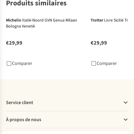
Produits similaires
Nouveau
Michelin
Italië-Noord GVN Genua Milaan
Trotter
Livre Sicilië Trott
Bologna Venetië
€29,99
€29,99
Comparer
Comparer
Service client
Questions fréquentes
À propos de nous
Commander
Payer
Travailler chez A.S.Adventure