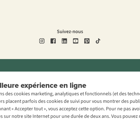
Suivez-nous
ons légales
Politique de confidentialité
Conditions générales
Cookie 
leure expérience en ligne
ons des cookies marketing, analytiques et fonctionnels (et des tech
ers placent parfois des cookies de suivi pour vous montrer des publ
onnant « Accepter tout », vous acceptez cette option. Pour ne pas a
es sur notre site Internet pour une durée de deux ans. Vous pouvez 