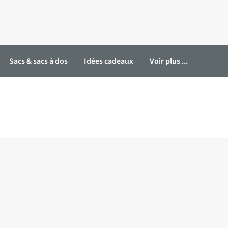
Sacs & sacs à dos
Idées cadeaux
Voir plus ...