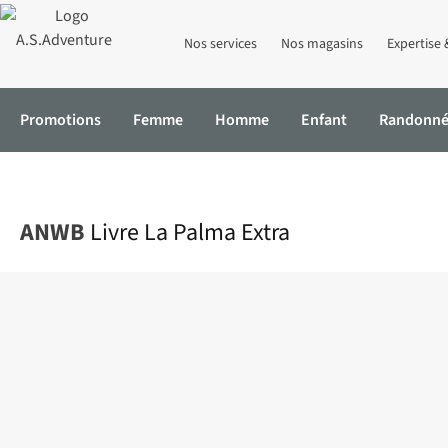
Nos services
Nos magasins
Expertise 
Promotions
Femme
Homme
Enfant
Randonn
Accueil
Livre La Palma Extra
ANWB
Livre La Palma Extra