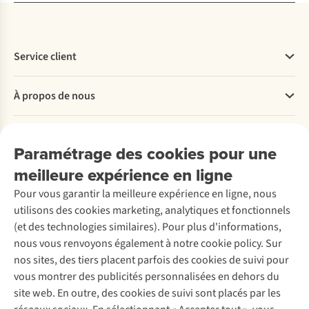
Service client
Questions fréquentes
À propos de nous
Commander
Payer
Travailler chez A.S.Adventure
Nos services
Livraison
Explore More
Paramétrage des cookies pour une
Retourner
Entreprise responsable
Location / Location sports d’hiver
meilleure expérience en ligne
Rétractation d'une commande
Découvrez
À propos d’Ayacucho
Seconde-main
Entretien & réparations
Pour vous garantir la meilleure expérience en ligne, nous
Nos magasins
Entretien de ski
A.S.Magazine
Garantie
utilisons des cookies marketing, analytiques et fonctionnels
À propos d’A.S.Adventure
Service de lavage
Explore Camp
Contactez-nous
(et des technologies similaires). Pour plus d'informations,
Déclaration d'accessibilité
Entretien de chaussures
Gear Check
nous vous renvoyons également à notre cookie policy. Sur
Réparation de chaussures
Expertise & conseils
nos sites, des tiers placent parfois des cookies de suivi pour
Abonnez-vous à la newsletter
Réparation de vêtements
vous montrer des publicités personnalisées en dehors du
Retouches
site web. En outre, des cookies de suivi sont placés par les
Pour les entreprises
Suivez-nous