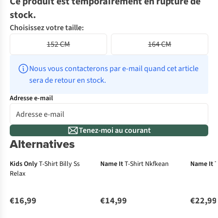
Ce produit est temporairement en rupture de
stock.
Choisissez votre taille:
152 CM
164 CM
Nous vous contacterons par e-mail quand cet article 
sera de retour en stock.
Adresse e-mail
Tenez-moi au courant
Alternatives
Kids Only
T-Shirt Billy Ss
Name It
T-Shirt Nkfkean
Name It
T
Relax
€16,99
€14,99
€22,99