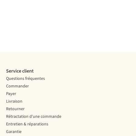
duvet/plume
90/10
Finition DWR
Finition DWR
Finition DWR
90/10
Finition DWR
Finition DWR
Comparer
Comparer
Comparer
Comparer
Comparer
Service client
Questions fréquentes
Commander
Payer
Livraison
Retourner
Rétractation d'une commande
Entretien & réparations
Garantie