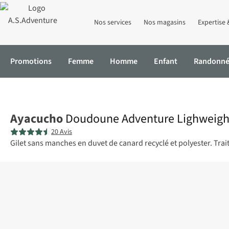
Nos services
Nos magasins
Expertise 
Promotions
Femme
Homme
Enfant
Randonn
Accueil
Doudoune Adventure Lighweight Down Vest M
Ayacucho
Doudoune Adventure Lighweigh
20 Avis
Gilet sans manches en duvet de canard recyclé et polyester. Trai