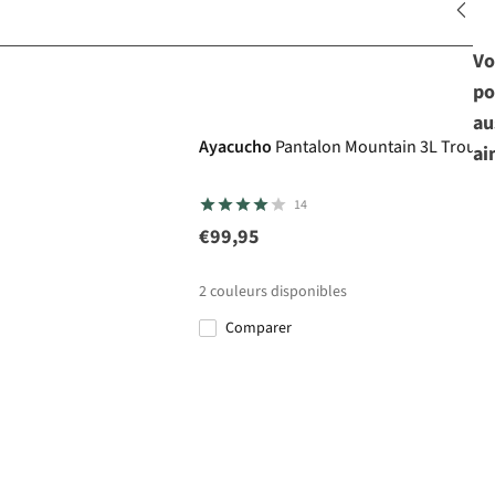
Vo
po
au
Ayacucho
Pantalon Mountain 3L Trouse
ai
14
€99,95
2
couleurs disponibles
Comparer
%