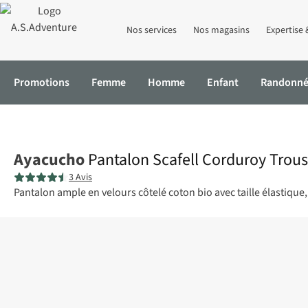
Nos services
Nos magasins
Expertise 
Promotions
Femme
Homme
Enfant
Randonn
Accueil
Pantalon Scafell Corduroy Trousers M
Ayacucho
Pantalon Scafell Corduroy Trou
3 Avis
Pantalon ample en velours côtelé coton bio avec taille élastique,