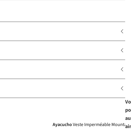
Vo
po
au
Ayacucho
Veste Imperméable Mountain
ai