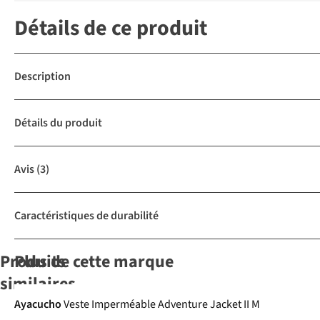
Détails de ce produit
Description
Détails du produit
Avis
(3)
Caractéristiques de durabilité
Produits
Plus de cette marque
Le choix A.S.Adventure
similaires
-50%
Ayacucho
Veste Imperméable Adventure Jacket II M