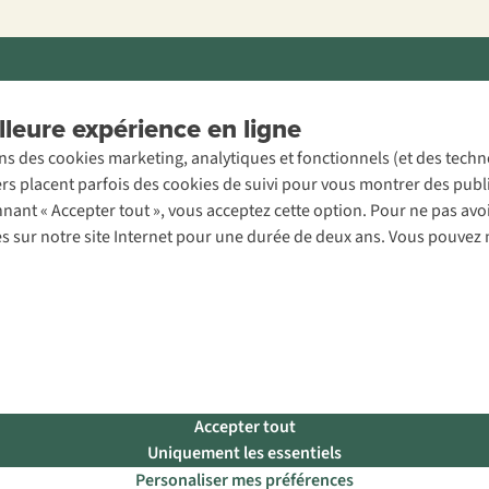
ons légales
Politique de confidentialité
Conditions générales
Cookie 
leure expérience en ligne
ons des cookies marketing, analytiques et fonctionnels (et des tech
ers placent parfois des cookies de suivi pour vous montrer des publ
onnant « Accepter tout », vous acceptez cette option. Pour ne pas a
es sur notre site Internet pour une durée de deux ans. Vous pouvez 
Accepter tout
Uniquement les essentiels
Personaliser mes préférences