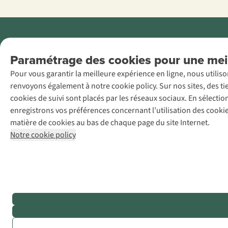
Menti
Paramétrage des cookies pour une meil
AS Adventure
Pour vous garantir la meilleure expérience en ligne, nous utilis
France SAS,
renvoyons également à notre cookie policy. Sur nos sites, des ti
Rue du Vieux
cookies de suivi sont placés par les réseaux sociaux. En sélecti
Faubourg 14, F-
enregistrons vos préférences concernant l’utilisation des cooki
59000 Lille
matière de cookies au bas de chaque page du site Internet.
+32 (0)3 828
Notre cookie policy
30 15
team@asadventure.com
TVA
FR52.529.478.943