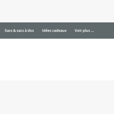
Sacs & sacs à dos
Idées cadeaux
Voir plus ...