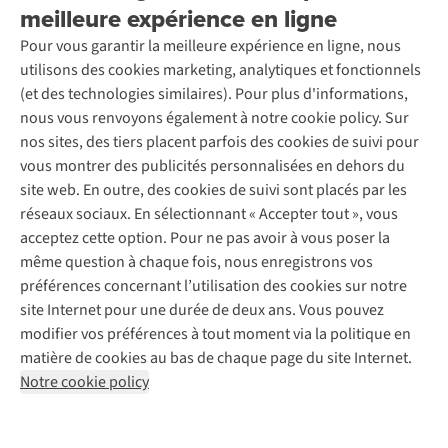
Location / Location sports d’hiver
meilleure expérience en ligne
Rétractation d'une commande
Découvrez
À propos d’Ayacucho
Seconde-main
Entretien & réparations
Pour vous garantir la meilleure expérience en ligne, nous
Nos magasins
Entretien de ski
A.S.Magazine
Garantie
utilisons des cookies marketing, analytiques et fonctionnels
À propos d’A.S.Adventure
Service de lavage
Explore Camp
Contactez-nous
(et des technologies similaires). Pour plus d'informations,
Déclaration d'accessibilité
Entretien de chaussures
Gear Check
nous vous renvoyons également à notre cookie policy. Sur
Réparation de chaussures
Expertise & conseils
nos sites, des tiers placent parfois des cookies de suivi pour
Abonnez-vous à la newsletter
Réparation de vêtements
vous montrer des publicités personnalisées en dehors du
Retouches
site web. En outre, des cookies de suivi sont placés par les
Pour les entreprises
Suivez-nous
réseaux sociaux. En sélectionnant « Accepter tout », vous
acceptez cette option. Pour ne pas avoir à vous poser la
même question à chaque fois, nous enregistrons vos
préférences concernant l’utilisation des cookies sur notre
site Internet pour une durée de deux ans. Vous pouvez
modifier vos préférences à tout moment via la politique en
Mentions légales
Politique de confidentialité
matière de cookies au bas de chaque page du site Internet.
Conditions générales
Cookie Policy
Notre cookie policy
AS Adventure France SAS,
Rue du Vieux Faubourg 14,
F-59000 Lille
team@asadventure.com
+32 (0)3 828 30 15