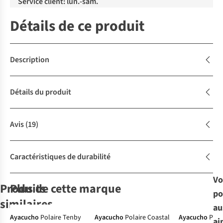
Service client: lun.-sam.
Détails de ce produit
Description
Détails du produit
Avis
(19)
Caractéristiques de durabilité
Vo
Produits
Plus de cette marque
po
similaires
au
-30%
Ayacucho
Polaire Tenby
Ayacucho
Polaire Coastal
Ayacucho
Pola
ai