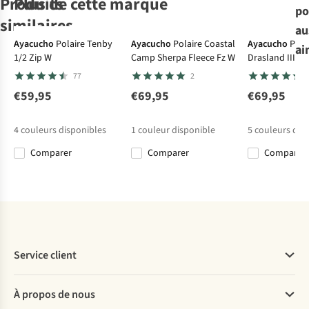
Produits
Plus de cette marque
po
similaires
au
Ayacucho
Polaire Tenby
Ayacucho
Polaire Coastal
Ayacucho
Pola
ai
1/2 Zip W
Camp Sherpa Fleece Fz W
Drasland III
Brunotti
Brunotti
Brunotti
Brunotti
Polaire
Polaire
Polaire
77
2
Heronne
Polaire Misma
Heronne
Heronne
Women Fleece
€59,95
€69,95
€69,95
22
22
22
€44,99
€34,99
€44,99
€44,99
4
couleurs disponibles
1
couleur disponible
5
couleurs dis
Comparer
Comparer
Comparer
%
Comparer
Comparer
Comparer
Comparer
Service client
Questions fréquentes
À propos de nous
Commander