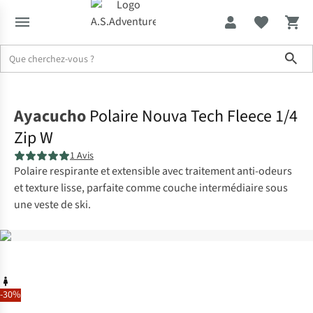
Sho
Accueil
Ayacucho
Polaire Nouva Tech Fleece 1/4
Zip W
1 Avis
Polaire respirante et extensible avec traitement anti-odeurs
et texture lisse, parfaite comme couche intermédiaire sous
une veste de ski.
-30%