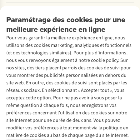
Payer
Travailler chez A.S.Adventure
Nos services
Livraison
Explore More
Paramétrage des cookies pour une
Retourner
Entreprise responsable
Location / Location sports d’hiver
meilleure expérience en ligne
Rétractation d'une commande
Découvrez
À propos d’Ayacucho
Seconde-main
Entretien & réparations
Pour vous garantir la meilleure expérience en ligne, nous
Nos magasins
Entretien de ski
A.S.Magazine
Garantie
utilisons des cookies marketing, analytiques et fonctionnels
À propos d’A.S.Adventure
Service de lavage
Explore Camp
Contactez-nous
(et des technologies similaires). Pour plus d'informations,
Déclaration d'accessibilité
Entretien de chaussures
Gear Check
nous vous renvoyons également à notre cookie policy. Sur
Réparation de chaussures
Expertise & conseils
nos sites, des tiers placent parfois des cookies de suivi pour
Abonnez-vous à la newsletter
Réparation de vêtements
vous montrer des publicités personnalisées en dehors du
Retouches
site web. En outre, des cookies de suivi sont placés par les
Pour les entreprises
Suivez-nous
réseaux sociaux. En sélectionnant « Accepter tout », vous
acceptez cette option. Pour ne pas avoir à vous poser la
même question à chaque fois, nous enregistrons vos
préférences concernant l’utilisation des cookies sur notre
site Internet pour une durée de deux ans. Vous pouvez
modifier vos préférences à tout moment via la politique en
Mentions légales
Politique de confidentialité
matière de cookies au bas de chaque page du site Internet.
Conditions générales
Cookie Policy