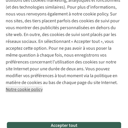
utilisons des cookies marketing, analytiques et fonctionnels
À propos d’A.S.Adventure
Service de lavage
Explore Camp
Contactez-nous
(et des technologies similaires). Pour plus d'informations,
Déclaration d'accessibilité
Entretien de chaussures
Gear Check
nous vous renvoyons également à notre cookie policy. Sur
Réparation de chaussures
Expertise & conseils
nos sites, des tiers placent parfois des cookies de suivi pour
Abonnez-vous à la newsletter
Réparation de vêtements
vous montrer des publicités personnalisées en dehors du
Retouches
site web. En outre, des cookies de suivi sont placés par les
Pour les entreprises
Suivez-nous
réseaux sociaux. En sélectionnant « Accepter tout », vous
acceptez cette option. Pour ne pas avoir à vous poser la
même question à chaque fois, nous enregistrons vos
préférences concernant l’utilisation des cookies sur notre
site Internet pour une durée de deux ans. Vous pouvez
modifier vos préférences à tout moment via la politique en
Mentions légales
Politique de confidentialité
matière de cookies au bas de chaque page du site Internet.
Conditions générales
Cookie Policy
Notre cookie policy
AS Adventure France SAS,
Rue du Vieux Faubourg 14,
F-59000 Lille
team@asadventure.com
+32 (0)3 828 30 15
TVA FR52.529.478.943
Accepter tout