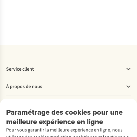
3
c
dis
Service client
Questions fréquentes
À propos de nous
Commander
Payer
Travailler chez A.S.Adventure
Nos services
Livraison
Explore More
Paramétrage des cookies pour une
Retourner
Entreprise responsable
Location / Location sports d’hiver
meilleure expérience en ligne
Rétractation d'une commande
Découvrez
À propos d’Ayacucho
Seconde-main
Entretien & réparations
Pour vous garantir la meilleure expérience en ligne, nous
Nos magasins
Entretien de ski
A.S.Magazine
Garantie