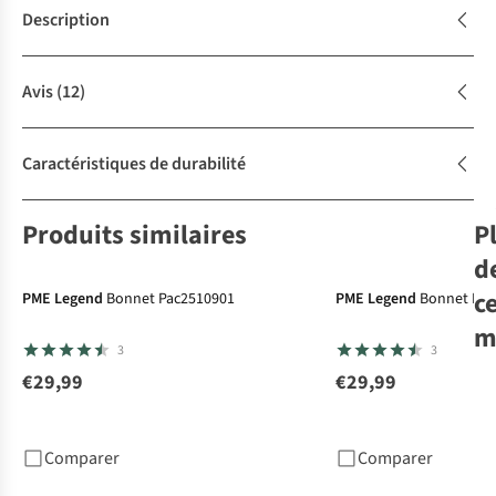
Description
Avis
(12)
Caractéristiques de durabilité
Produits similaires
P
d
c
PME Legend
Bonnet Pac2510901
PME Legend
Bonnet Pac
m
3
3
€29,99
€29,99
Bar
Jar
Comparer
Comparer
€2