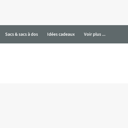
Sacs & sacs à dos
Idées cadeaux
Voir plus ...