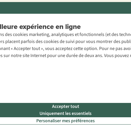
ons légales
Politique de confidentialité
Conditions générales
Cookie 
leure expérience en ligne
ons des cookies marketing, analytiques et fonctionnels (et des tech
ers placent parfois des cookies de suivi pour vous montrer des publ
onnant « Accepter tout », vous acceptez cette option. Pour ne pas a
es sur notre site Internet pour une durée de deux ans. Vous pouvez 
Accepter tout
Uniquement les essentiels
Personaliser mes préférences