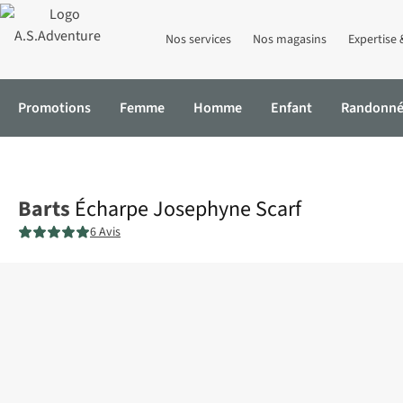
Nos services
Nos magasins
Expertise 
Promotions
Femme
Homme
Enfant
Randonn
Accueil
Écharpe Josephyne Scarf
Barts
Écharpe Josephyne Scarf
6 Avis