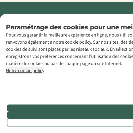
Menti
Paramétrage des cookies pour une meil
AS Adventure
Pour vous garantir la meilleure expérience en ligne, nous utilis
France SAS,
renvoyons également à notre cookie policy. Sur nos sites, des ti
Rue du Vieux
cookies de suivi sont placés par les réseaux sociaux. En sélecti
Faubourg 14, F-
enregistrons vos préférences concernant l’utilisation des cooki
59000 Lille
matière de cookies au bas de chaque page du site Internet.
+32 (0)3 828
Notre cookie policy
30 15
team@asadventure.com
TVA
FR52.529.478.943