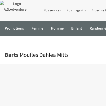
Nos services
Nos magasins
Expertise 
Promotions
Femme
Homme
Enfant
Randonn
Accueil
Moufles Dahlea Mitts
Barts
Moufles Dahlea Mitts