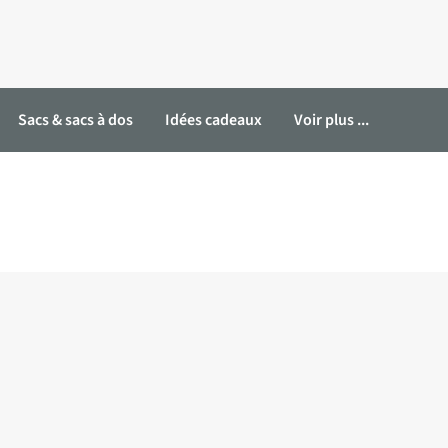
Sacs & sacs à dos
Idées cadeaux
Voir plus ...