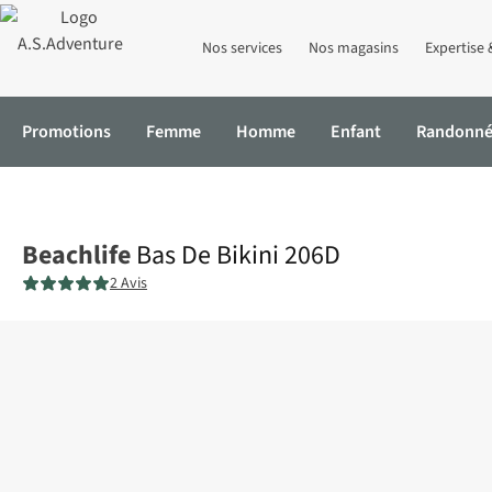
Nos services
Nos magasins
Expertise 
Promotions
Femme
Homme
Enfant
Randonn
Accueil
Bas De Bikini 206D
Beachlife
Bas De Bikini 206D
2 Avis