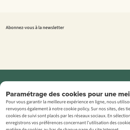
Abonnez-vous à la newsletter
Menti
Paramétrage des cookies pour une meil
AS Adventure
Pour vous garantir la meilleure expérience en ligne, nous utilis
France SAS,
renvoyons également à notre cookie policy. Sur nos sites, des ti
Rue du Vieux
cookies de suivi sont placés par les réseaux sociaux. En sélecti
Faubourg 14, F-
enregistrons vos préférences concernant l’utilisation des cooki
59000 Lille
matière de cookies au bas de chaque page du site Internet.