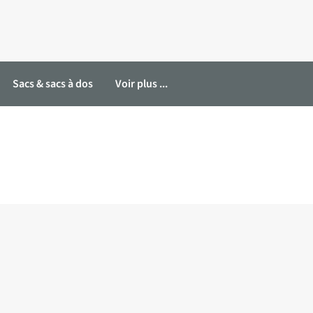
Sacs & sacs à dos
Voir plus ...