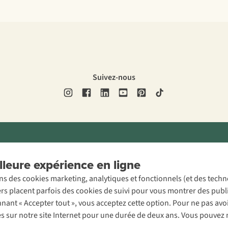
Suivez-nous
ons légales
Politique de confidentialité
Conditions générales
Cookie 
leure expérience en ligne
ons des cookies marketing, analytiques et fonctionnels (et des tech
ers placent parfois des cookies de suivi pour vous montrer des publ
onnant « Accepter tout », vous acceptez cette option. Pour ne pas a
es sur notre site Internet pour une durée de deux ans. Vous pouvez 