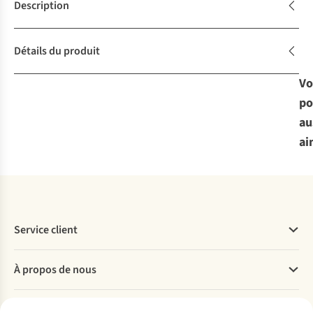
Description
Détails du produit
Vo
po
au
ai
Service client
Questions fréquentes
À propos de nous
Commander
Payer
Travailler chez A.S.Adventure
Nos services
Livraison