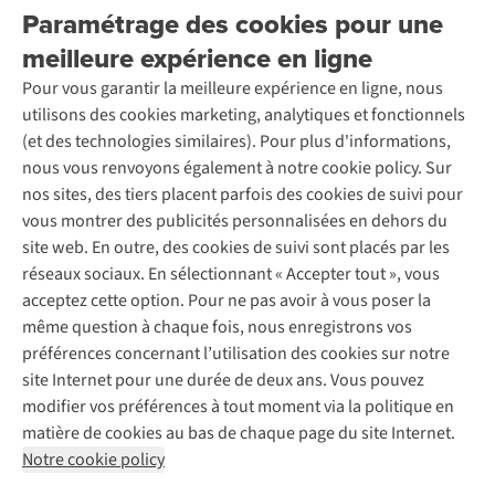
Explore More
Paramétrage des cookies pour une
Retourner
Entreprise responsable
Location / Location sports d’hiver
meilleure expérience en ligne
Rétractation d'une commande
Découvrez
À propos d’Ayacucho
Seconde-main
Entretien & réparations
Pour vous garantir la meilleure expérience en ligne, nous
Nos magasins
Entretien de ski
A.S.Magazine
Garantie
utilisons des cookies marketing, analytiques et fonctionnels
À propos d’A.S.Adventure
Service de lavage
Explore Camp
Contactez-nous
(et des technologies similaires). Pour plus d'informations,
Déclaration d'accessibilité
Entretien de chaussures
Gear Check
nous vous renvoyons également à notre cookie policy. Sur
Réparation de chaussures
Expertise & conseils
nos sites, des tiers placent parfois des cookies de suivi pour
Abonnez-vous à la newsletter
Réparation de vêtements
vous montrer des publicités personnalisées en dehors du
Retouches
site web. En outre, des cookies de suivi sont placés par les
Pour les entreprises
Suivez-nous
réseaux sociaux. En sélectionnant « Accepter tout », vous
acceptez cette option. Pour ne pas avoir à vous poser la
même question à chaque fois, nous enregistrons vos
préférences concernant l’utilisation des cookies sur notre
site Internet pour une durée de deux ans. Vous pouvez
modifier vos préférences à tout moment via la politique en
Mentions légales
Politique de confidentialité
matière de cookies au bas de chaque page du site Internet.
Conditions générales
Cookie Policy
Notre cookie policy