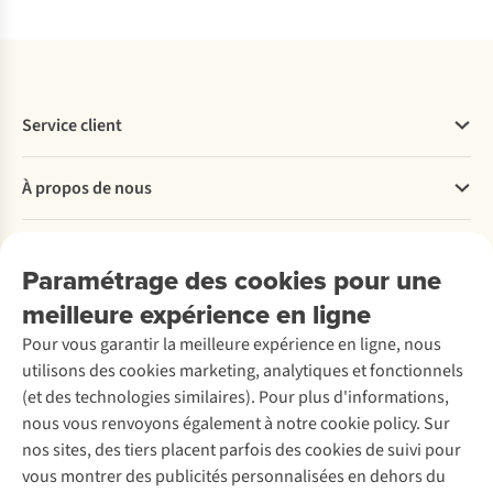
Service client
Questions fréquentes
À propos de nous
Commander
Payer
Travailler chez A.S.Adventure
Nos services
Livraison
Explore More
Paramétrage des cookies pour une
Retourner
Entreprise responsable
Location / Location sports d’hiver
meilleure expérience en ligne
Rétractation d'une commande
Découvrez
À propos d’Ayacucho
Seconde-main
Entretien & réparations
Pour vous garantir la meilleure expérience en ligne, nous
Nos magasins
Entretien de ski
A.S.Magazine
Garantie
utilisons des cookies marketing, analytiques et fonctionnels
À propos d’A.S.Adventure
Service de lavage
Explore Camp
Contactez-nous
(et des technologies similaires). Pour plus d'informations,
Déclaration d'accessibilité
Entretien de chaussures
Gear Check
nous vous renvoyons également à notre cookie policy. Sur
Réparation de chaussures
Expertise & conseils
nos sites, des tiers placent parfois des cookies de suivi pour
Abonnez-vous à la newsletter
Réparation de vêtements
vous montrer des publicités personnalisées en dehors du
Retouches