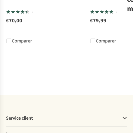
m
2
2
S
€70,00
€79,99
Bo
De 
Comparer
Comparer
€7
1
c
dis
Service client
Questions fréquentes