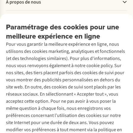
À propos de nous
Commander
Payer
Travailler chez A.S.Adventure
Nos services
Livraison
Explore More
Paramétrage des cookies pour une
Retourner
Entreprise responsable
Location / Location sports d’hiver
meilleure expérience en ligne
Rétractation d'une commande
Découvrez
À propos d’Ayacucho
Seconde-main
Entretien & réparations
Pour vous garantir la meilleure expérience en ligne, nous
Nos magasins
Entretien de ski
A.S.Magazine
Garantie
utilisons des cookies marketing, analytiques et fonctionnels
À propos d’A.S.Adventure
Service de lavage
Explore Camp
Contactez-nous
(et des technologies similaires). Pour plus d'informations,
Déclaration d'accessibilité
Entretien de chaussures
Gear Check
nous vous renvoyons également à notre cookie policy. Sur
Réparation de chaussures
Expertise & conseils
nos sites, des tiers placent parfois des cookies de suivi pour
Abonnez-vous à la newsletter
Réparation de vêtements
vous montrer des publicités personnalisées en dehors du
Retouches
site web. En outre, des cookies de suivi sont placés par les
Pour les entreprises
Suivez-nous
réseaux sociaux. En sélectionnant « Accepter tout », vous
acceptez cette option. Pour ne pas avoir à vous poser la
même question à chaque fois, nous enregistrons vos
préférences concernant l’utilisation des cookies sur notre
site Internet pour une durée de deux ans. Vous pouvez
modifier vos préférences à tout moment via la politique en