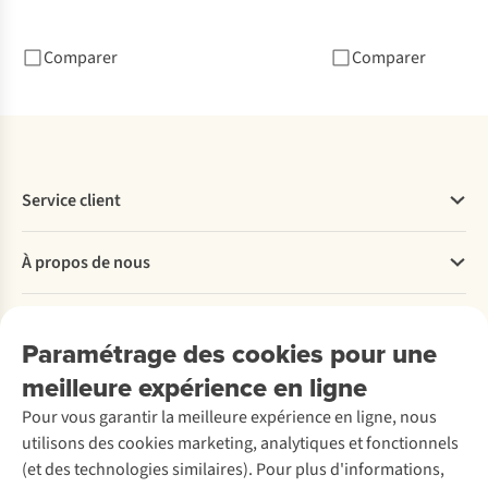
Comparer
Comparer
Service client
Questions fréquentes
À propos de nous
Commander
Payer
Travailler chez A.S.Adventure
Nos services
Livraison
Explore More
Paramétrage des cookies pour une
Retourner
Entreprise responsable
Location / Location sports d’hiver
meilleure expérience en ligne
Rétractation d'une commande
Découvrez
À propos d’Ayacucho
Seconde-main
Entretien & réparations
Pour vous garantir la meilleure expérience en ligne, nous
Nos magasins
Entretien de ski
A.S.Magazine
Garantie
utilisons des cookies marketing, analytiques et fonctionnels
À propos d’A.S.Adventure
Service de lavage
Explore Camp
Contactez-nous
(et des technologies similaires). Pour plus d'informations,
Déclaration d'accessibilité
Entretien de chaussures
Gear Check