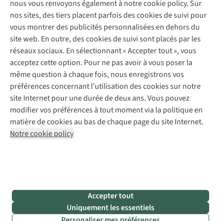
nous vous renvoyons également à notre cookie policy. Sur
Réparation de chaussures
Expertise & conseils
nos sites, des tiers placent parfois des cookies de suivi pour
Abonnez-vous à la newsletter
Réparation de vêtements
vous montrer des publicités personnalisées en dehors du
Retouches
site web. En outre, des cookies de suivi sont placés par les
Pour les entreprises
Suivez-nous
réseaux sociaux. En sélectionnant « Accepter tout », vous
acceptez cette option. Pour ne pas avoir à vous poser la
même question à chaque fois, nous enregistrons vos
préférences concernant l’utilisation des cookies sur notre
site Internet pour une durée de deux ans. Vous pouvez
modifier vos préférences à tout moment via la politique en
Mentions légales
Politique de confidentialité
matière de cookies au bas de chaque page du site Internet.
Conditions générales
Cookie Policy
Notre cookie policy
AS Adventure France SAS,
Rue du Vieux Faubourg 14,
F-59000 Lille
team@asadventure.com
+32 (0)3 828 30 15
TVA FR52.529.478.943
Accepter tout
Uniquement les essentiels
Personaliser mes préférences