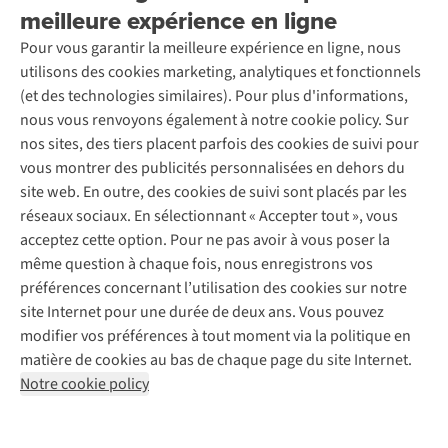
Location / Location sports d’hiver
meilleure expérience en ligne
Rétractation d'une commande
Découvrez
À propos d’Ayacucho
Seconde-main
Entretien & réparations
Pour vous garantir la meilleure expérience en ligne, nous
Nos magasins
Entretien de ski
A.S.Magazine
Garantie
utilisons des cookies marketing, analytiques et fonctionnels
À propos d’A.S.Adventure
Service de lavage
Explore Camp
Contactez-nous
(et des technologies similaires). Pour plus d'informations,
Déclaration d'accessibilité
Entretien de chaussures
Gear Check
nous vous renvoyons également à notre cookie policy. Sur
Réparation de chaussures
Expertise & conseils
nos sites, des tiers placent parfois des cookies de suivi pour
Abonnez-vous à la newsletter
Réparation de vêtements
vous montrer des publicités personnalisées en dehors du
Retouches
site web. En outre, des cookies de suivi sont placés par les
Pour les entreprises
Suivez-nous
réseaux sociaux. En sélectionnant « Accepter tout », vous
acceptez cette option. Pour ne pas avoir à vous poser la
même question à chaque fois, nous enregistrons vos
préférences concernant l’utilisation des cookies sur notre
site Internet pour une durée de deux ans. Vous pouvez
modifier vos préférences à tout moment via la politique en
Mentions légales
Politique de confidentialité
matière de cookies au bas de chaque page du site Internet.
Conditions générales
Cookie Policy
Notre cookie policy
AS Adventure France SAS,
Rue du Vieux Faubourg 14,
F-59000 Lille
team@asadventure.com
+32 (0)3 828 30 15