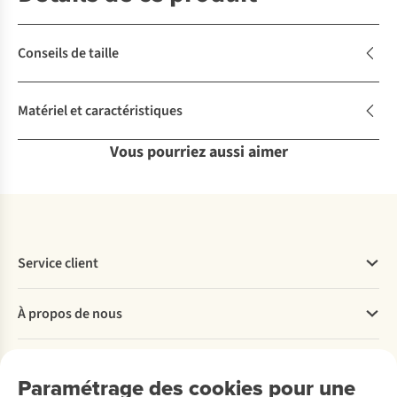
Conseils de taille
Matériel et caractéristiques
Vous pourriez aussi aimer
Service client
Questions fréquentes
À propos de nous
Commander
Payer
Travailler chez A.S.Adventure
Nos services
Livraison
Explore More
Paramétrage des cookies pour une
Retourner
Entreprise responsable