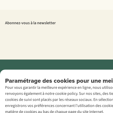
Abonnez-vous à la newsletter
Menti
Paramétrage des cookies pour une meil
AS Adventure
Pour vous garantir la meilleure expérience en ligne, nous utilis
France SAS,
renvoyons également à notre cookie policy. Sur nos sites, des ti
Rue du Vieux
cookies de suivi sont placés par les réseaux sociaux. En sélecti
Faubourg 14, F-
enregistrons vos préférences concernant l’utilisation des cooki
59000 Lille
matière de cookies au bas de chaque page du site Internet.