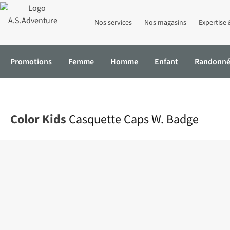
Nos services
Nos magasins
Expertise 
Promotions
Femme
Homme
Enfant
Randonn
Accueil
Casquette Caps W. Badge
Color Kids
Casquette Caps W. Badge