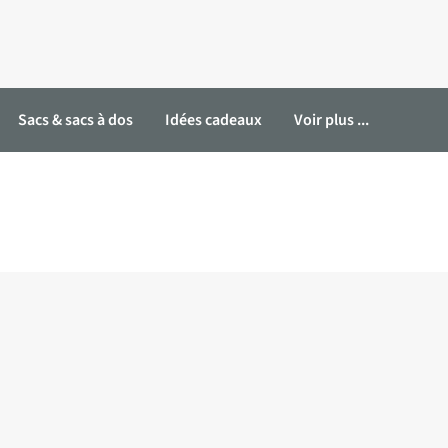
Sacs & sacs à dos
Idées cadeaux
Voir plus ...