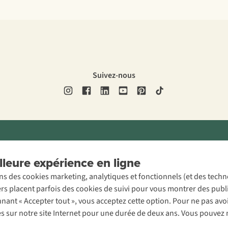
Suivez-nous
ons légales
Politique de confidentialité
Conditions générales
Cookie 
leure expérience en ligne
ons des cookies marketing, analytiques et fonctionnels (et des tech
ers placent parfois des cookies de suivi pour vous montrer des publ
onnant « Accepter tout », vous acceptez cette option. Pour ne pas a
es sur notre site Internet pour une durée de deux ans. Vous pouvez 