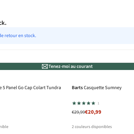
ck.
de retour en stock.
Tenez-moi au courant
-30%
e 5 Panel Go Cap Colart Tundra
Barts
Casquette Sumney
1
€20,99
€29,99
nible
2
couleurs disponibles