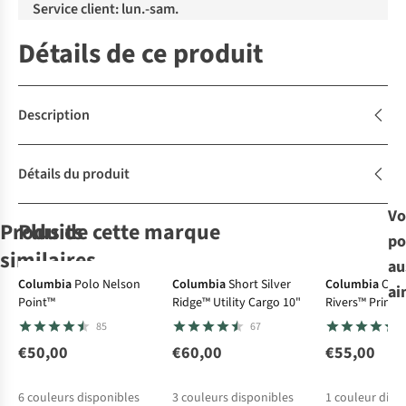
Service client: lun.-sam.
Détails de ce produit
Description
Détails du produit
Vo
Produits
Plus de cette marque
po
similaires
au
-30%
-30%
Columbia
Polo Nelson
Columbia
Short Silver
Columbia
Che
ai
Point™
Ridge™ Utility Cargo 10"
Rivers™ Printe
Sherpa
Patagonia
Royal Robbins
Ayacucho
Sleeve Shirt
85
67
Chemise Rupa
Chemise M'S Go
Chemise
Chemise Hiker
Ss Shirt
To
Camino Pucker
Iv Shirt Ss M
€50,00
€60,00
€55,00
6
12
7
83
S/S
€80,00
€80,00
€89,95
€59,95
6
couleurs disponibles
3
couleurs disponibles
1
couleur disp
€56,00
€62,97