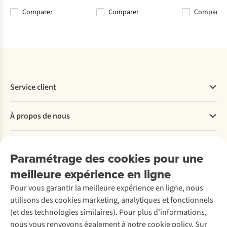
Comparer
Comparer
Comparer
Comparer
Comparer
Comparer
Comparer
Service client
Questions fréquentes
À propos de nous
Commander
Payer
Travailler chez A.S.Adventure
Nos services
Livraison
Explore More
Paramétrage des cookies pour une
Retourner
Entreprise responsable
Location / Location sports d’hiver
meilleure expérience en ligne
Rétractation d'une commande
Découvrez
À propos d’Ayacucho
Seconde-main
Entretien & réparations
Pour vous garantir la meilleure expérience en ligne, nous
Nos magasins
Entretien de ski
A.S.Magazine
Garantie
utilisons des cookies marketing, analytiques et fonctionnels
À propos d’A.S.Adventure
Service de lavage
Explore Camp
Contactez-nous
(et des technologies similaires). Pour plus d'informations,
Déclaration d'accessibilité
Entretien de chaussures
Gear Check
nous vous renvoyons également à notre cookie policy. Sur