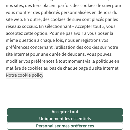
Réparation de chaussures
Expertise & conseils
nos sites, des tiers placent parfois des cookies de suivi pour
Abonnez-vous à la newsletter
Réparation de vêtements
vous montrer des publicités personnalisées en dehors du
Retouches
site web. En outre, des cookies de suivi sont placés par les
Pour les entreprises
Suivez-nous
réseaux sociaux. En sélectionnant « Accepter tout », vous
acceptez cette option. Pour ne pas avoir à vous poser la
même question à chaque fois, nous enregistrons vos
préférences concernant l’utilisation des cookies sur notre
site Internet pour une durée de deux ans. Vous pouvez
modifier vos préférences à tout moment via la politique en
Mentions légales
Politique de confidentialité
matière de cookies au bas de chaque page du site Internet.
Conditions générales
Cookie Policy
Notre cookie policy
AS Adventure France SAS,
Rue du Vieux Faubourg 14,
F-59000 Lille
team@asadventure.com
+32 (0)3 828 30 15
TVA FR52.529.478.943
Accepter tout
Uniquement les essentiels
Personaliser mes préférences