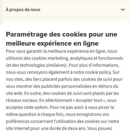
Questions fréquentes
À propos de nous
Commander
Payer
Travailler chez A.S.Adventure
Nos services
Livraison
Explore More
Paramétrage des cookies pour une
Retourner
Entreprise responsable
Location / Location sports d’hiver
meilleure expérience en ligne
Rétractation d'une commande
Découvrez
À propos d’Ayacucho
Seconde-main
Entretien & réparations
Pour vous garantir la meilleure expérience en ligne, nous
Nos magasins
Entretien de ski
A.S.Magazine
Garantie
utilisons des cookies marketing, analytiques et fonctionnels
À propos d’A.S.Adventure
Service de lavage
Explore Camp
Contactez-nous
(et des technologies similaires). Pour plus d'informations,
Déclaration d'accessibilité
Entretien de chaussures
Gear Check
nous vous renvoyons également à notre cookie policy. Sur
Réparation de chaussures
Expertise & conseils
nos sites, des tiers placent parfois des cookies de suivi pour
Abonnez-vous à la newsletter
Réparation de vêtements
vous montrer des publicités personnalisées en dehors du
Retouches
site web. En outre, des cookies de suivi sont placés par les
Pour les entreprises
Suivez-nous
réseaux sociaux. En sélectionnant « Accepter tout », vous
acceptez cette option. Pour ne pas avoir à vous poser la
même question à chaque fois, nous enregistrons vos
préférences concernant l’utilisation des cookies sur notre
site Internet pour une durée de deux ans. Vous pouvez