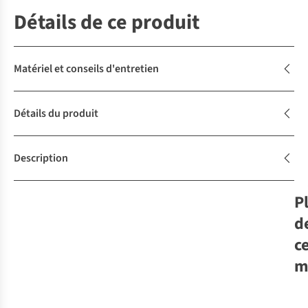
Détails de ce produit
Matériel et conseils d'entretien
Détails du produit
Description
P
d
c
m
Co