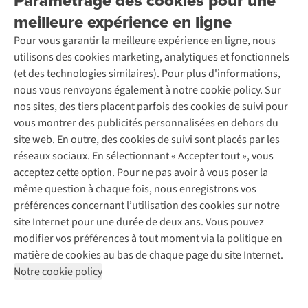
Paramétrage des cookies pour une
Retourner
Entreprise responsable
Location / Location sports d’hiver
meilleure expérience en ligne
Rétractation d'une commande
Découvrez
À propos d’Ayacucho
Seconde-main
Entretien & réparations
Pour vous garantir la meilleure expérience en ligne, nous
Nos magasins
Entretien de ski
A.S.Magazine
Garantie
utilisons des cookies marketing, analytiques et fonctionnels
À propos d’A.S.Adventure
Service de lavage
Explore Camp
Contactez-nous
(et des technologies similaires). Pour plus d'informations,
Déclaration d'accessibilité
Entretien de chaussures
Gear Check
nous vous renvoyons également à notre cookie policy. Sur
Réparation de chaussures
Expertise & conseils
nos sites, des tiers placent parfois des cookies de suivi pour
Abonnez-vous à la newsletter
Réparation de vêtements
vous montrer des publicités personnalisées en dehors du
Retouches
site web. En outre, des cookies de suivi sont placés par les
Pour les entreprises
Suivez-nous
réseaux sociaux. En sélectionnant « Accepter tout », vous
acceptez cette option. Pour ne pas avoir à vous poser la
même question à chaque fois, nous enregistrons vos
préférences concernant l’utilisation des cookies sur notre
site Internet pour une durée de deux ans. Vous pouvez
modifier vos préférences à tout moment via la politique en
Mentions légales
Politique de confidentialité
matière de cookies au bas de chaque page du site Internet.
Conditions générales
Cookie Policy
Notre cookie policy
AS Adventure France SAS,
Rue du Vieux Faubourg 14,
F-59000 Lille