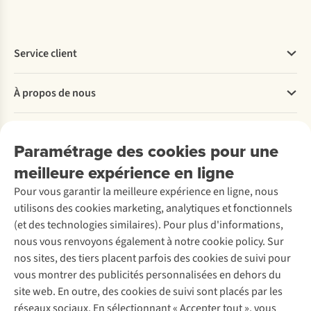
Service client
Questions fréquentes
À propos de nous
Commander
Payer
Travailler chez A.S.Adventure
Nos services
Livraison
Explore More
Paramétrage des cookies pour une
Retourner
Entreprise responsable
Location / Location sports d’hiver
meilleure expérience en ligne
Rétractation d'une commande
Découvrez
À propos d’Ayacucho
Seconde-main
Entretien & réparations
Pour vous garantir la meilleure expérience en ligne, nous
Nos magasins
Entretien de ski
A.S.Magazine
Garantie
utilisons des cookies marketing, analytiques et fonctionnels
À propos d’A.S.Adventure
Service de lavage
Explore Camp
Contactez-nous
(et des technologies similaires). Pour plus d'informations,
Déclaration d'accessibilité
Entretien de chaussures
Gear Check
nous vous renvoyons également à notre cookie policy. Sur
Réparation de chaussures
Expertise & conseils
nos sites, des tiers placent parfois des cookies de suivi pour
Abonnez-vous à la newsletter
Réparation de vêtements
vous montrer des publicités personnalisées en dehors du
Retouches
site web. En outre, des cookies de suivi sont placés par les
Pour les entreprises
Suivez-nous
réseaux sociaux. En sélectionnant « Accepter tout », vous