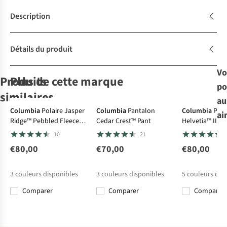
Description
Détails du produit
Vo
Produits
Plus de cette marque
po
similaires
au
Columbia
Polaire Jasper
Columbia
Pantalon
Columbia
Pola
ai
Ridge™ Pebbled Fleece
Cedar Crest™ Pant
Helvetia™ II C
Patagonia
Patagonia
Jack Wolfskin
Vaude
Polaire
Full Snap
Snap
10
21
Polaire Synch
Polaire Synch
Polaire Lite
Women'S
Curl Fz W
Skomer Hiking
€80,00
€70,00
€80,00
19
19
6
6
Sc Jacket
€150,00
€150,00
€100,00
€100,00
3
couleurs disponibles
3
couleurs disponibles
5
couleurs dis
Comparer
Comparer
Comparer
Comparer
Comparer
Comparer
Comparer