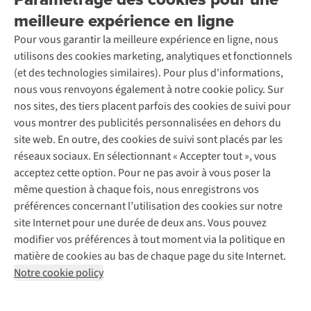
Entreprise responsable
Location / Location sports d’hiver
meilleure expérience en ligne
Rétractation d'une commande
Découvrez
À propos d’Ayacucho
Seconde-main
Entretien & réparations
Pour vous garantir la meilleure expérience en ligne, nous
Nos magasins
Entretien de ski
A.S.Magazine
Garantie
utilisons des cookies marketing, analytiques et fonctionnels
À propos d’A.S.Adventure
Service de lavage
Explore Camp
Contactez-nous
(et des technologies similaires). Pour plus d'informations,
Déclaration d'accessibilité
Entretien de chaussures
Gear Check
nous vous renvoyons également à notre cookie policy. Sur
Réparation de chaussures
Expertise & conseils
nos sites, des tiers placent parfois des cookies de suivi pour
Abonnez-vous à la newsletter
Réparation de vêtements
vous montrer des publicités personnalisées en dehors du
Retouches
site web. En outre, des cookies de suivi sont placés par les
Pour les entreprises
Suivez-nous
réseaux sociaux. En sélectionnant « Accepter tout », vous
acceptez cette option. Pour ne pas avoir à vous poser la
même question à chaque fois, nous enregistrons vos
préférences concernant l’utilisation des cookies sur notre
site Internet pour une durée de deux ans. Vous pouvez
modifier vos préférences à tout moment via la politique en
Mentions légales
Politique de confidentialité
matière de cookies au bas de chaque page du site Internet.
Conditions générales
Cookie Policy
Notre cookie policy
AS Adventure France SAS,
Rue du Vieux Faubourg 14,
F-59000 Lille