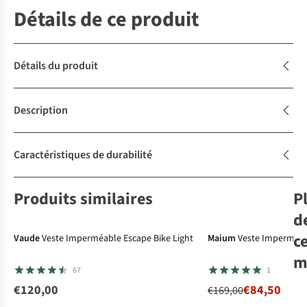
Détails de ce produit
Détails du produit
Description
Caractéristiques de durabilité
Produits similaires
P
-50%
d
c
Vaude
Veste Imperméable Escape Bike Light
Maium
Veste Imperméabl
m
67
1
€120,00
€84,50
€169,00
Cra