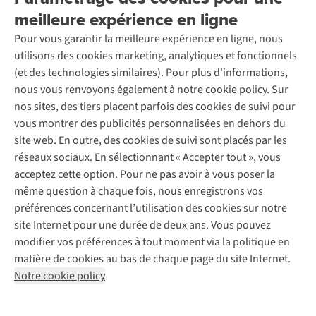
Entreprise responsable
Location / Location sports d’hiver
meilleure expérience en ligne
Rétractation d'une commande
Découvrez
À propos d’Ayacucho
Seconde-main
Entretien & réparations
Pour vous garantir la meilleure expérience en ligne, nous
Nos magasins
Entretien de ski
A.S.Magazine
Garantie
utilisons des cookies marketing, analytiques et fonctionnels
À propos d’A.S.Adventure
Service de lavage
Explore Camp
Contactez-nous
(et des technologies similaires). Pour plus d'informations,
Déclaration d'accessibilité
Entretien de chaussures
Gear Check
nous vous renvoyons également à notre cookie policy. Sur
Réparation de chaussures
Expertise & conseils
nos sites, des tiers placent parfois des cookies de suivi pour
Abonnez-vous à la newsletter
Réparation de vêtements
vous montrer des publicités personnalisées en dehors du
Retouches
site web. En outre, des cookies de suivi sont placés par les
Pour les entreprises
Suivez-nous
réseaux sociaux. En sélectionnant « Accepter tout », vous
acceptez cette option. Pour ne pas avoir à vous poser la
même question à chaque fois, nous enregistrons vos
préférences concernant l’utilisation des cookies sur notre
site Internet pour une durée de deux ans. Vous pouvez
modifier vos préférences à tout moment via la politique en
Mentions légales
Politique de confidentialité
matière de cookies au bas de chaque page du site Internet.
Conditions générales
Cookie Policy
Notre cookie policy
AS Adventure France SAS,
Rue du Vieux Faubourg 14,
F-59000 Lille
team@asadventure.com
+32 (0)3 828 30 15