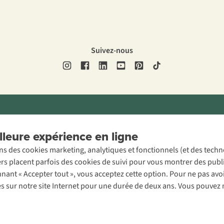
Suivez-nous
ons légales
Politique de confidentialité
Conditions générales
Cookie 
leure expérience en ligne
ons des cookies marketing, analytiques et fonctionnels (et des tech
ers placent parfois des cookies de suivi pour vous montrer des publ
onnant « Accepter tout », vous acceptez cette option. Pour ne pas a
es sur notre site Internet pour une durée de deux ans. Vous pouvez 