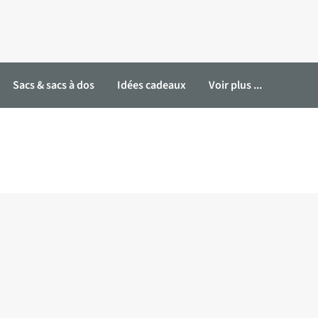
Sacs & sacs à dos
Idées cadeaux
Voir plus ...