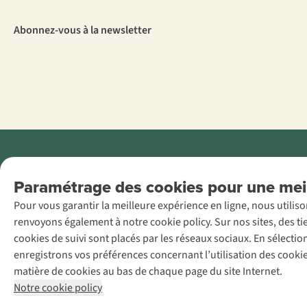
Abonnez-vous à la newsletter
Menti
Paramétrage des cookies pour une meil
AS Adventure
Pour vous garantir la meilleure expérience en ligne, nous utilis
France SAS,
renvoyons également à notre cookie policy. Sur nos sites, des ti
Rue du Vieux
cookies de suivi sont placés par les réseaux sociaux. En sélecti
Faubourg 14, F-
enregistrons vos préférences concernant l’utilisation des cooki
59000 Lille
matière de cookies au bas de chaque page du site Internet.
+32 (0)3 828
Notre cookie policy
30 15