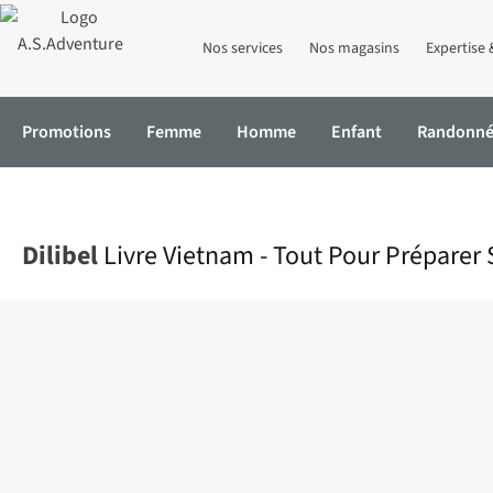
Nos services
Nos magasins
Expertise 
Promotions
Femme
Homme
Enfant
Randonn
Accueil
Livre Vietnam - Tout Pour Préparer Son Voyage
Dilibel
Livre Vietnam - Tout Pour Préparer