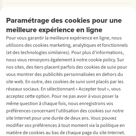
Payer
Travailler chez A.S.Adventure
Nos services
Livraison
Explore More
Paramétrage des cookies pour une
Retourner
Entreprise responsable
Location / Location sports d’hiver
meilleure expérience en ligne
Rétractation d'une commande
Découvrez
À propos d’Ayacucho
Seconde-main
Entretien & réparations
Pour vous garantir la meilleure expérience en ligne, nous
Nos magasins
Entretien de ski
A.S.Magazine
Garantie
utilisons des cookies marketing, analytiques et fonctionnels
À propos d’A.S.Adventure
Service de lavage
Explore Camp
Contactez-nous
(et des technologies similaires). Pour plus d'informations,
Déclaration d'accessibilité
Entretien de chaussures
Gear Check
nous vous renvoyons également à notre cookie policy. Sur
Réparation de chaussures
Expertise & conseils
nos sites, des tiers placent parfois des cookies de suivi pour
Abonnez-vous à la newsletter
Réparation de vêtements
vous montrer des publicités personnalisées en dehors du
Retouches
site web. En outre, des cookies de suivi sont placés par les
Pour les entreprises
Suivez-nous
réseaux sociaux. En sélectionnant « Accepter tout », vous
acceptez cette option. Pour ne pas avoir à vous poser la
même question à chaque fois, nous enregistrons vos
préférences concernant l’utilisation des cookies sur notre
site Internet pour une durée de deux ans. Vous pouvez
modifier vos préférences à tout moment via la politique en
Mentions légales
Politique de confidentialité
matière de cookies au bas de chaque page du site Internet.