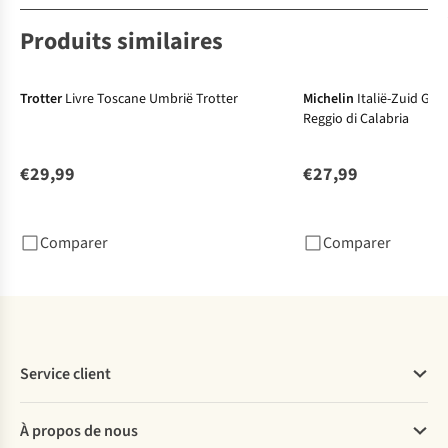
Produits similaires
Trotter
Livre Toscane Umbrië Trotter
Michelin
Italië-Zuid GVN Rome-Napels
Reggio di Calabria
€29,99
€27,99
Comparer
Comparer
Service client
Questions fréquentes
À propos de nous
Commander