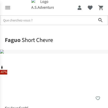
Sho
Accueil
Faguo
Short Chevre
-47%