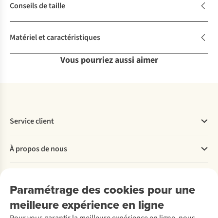
Conseils de taille
Matériel et caractéristiques
Vous pourriez aussi aimer
Service client
Questions fréquentes
À propos de nous
Commander
Payer
Travailler chez A.S.Adventure
Nos services
Livraison
Explore More
Paramétrage des cookies pour une
Retourner
Entreprise responsable
Location / Location sports d’hiver
meilleure expérience en ligne
Rétractation d'une commande
Découvrez
À propos d’Ayacucho
Seconde-main
Entretien & réparations
Nos magasins