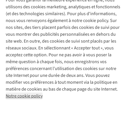
Pour vous garantir la meilleure expérience en ligne, nous
Entretien de ski
A.S.Magazine
Garantie
utilisons des cookies marketing, analytiques et fonctionnels
À propos d’A.S.Adventure
Service de lavage
Explore Camp
Contactez-nous
(et des technologies similaires). Pour plus d'informations,
Déclaration d'accessibilité
Entretien de chaussures
Gear Check
nous vous renvoyons également à notre cookie policy. Sur
Réparation de chaussures
Expertise & conseils
nos sites, des tiers placent parfois des cookies de suivi pour
Abonnez-vous à la newsletter
Réparation de vêtements
vous montrer des publicités personnalisées en dehors du
Retouches
site web. En outre, des cookies de suivi sont placés par les
Pour les entreprises
Suivez-nous
réseaux sociaux. En sélectionnant « Accepter tout », vous
acceptez cette option. Pour ne pas avoir à vous poser la
même question à chaque fois, nous enregistrons vos
préférences concernant l’utilisation des cookies sur notre
site Internet pour une durée de deux ans. Vous pouvez
modifier vos préférences à tout moment via la politique en
Mentions légales
Politique de confidentialité
matière de cookies au bas de chaque page du site Internet.
Conditions générales
Cookie Policy
Notre cookie policy
AS Adventure France SAS,
Rue du Vieux Faubourg 14,
F-59000 Lille
team@asadventure.com
+32 (0)3 828 30 15
TVA FR52.529.478.943