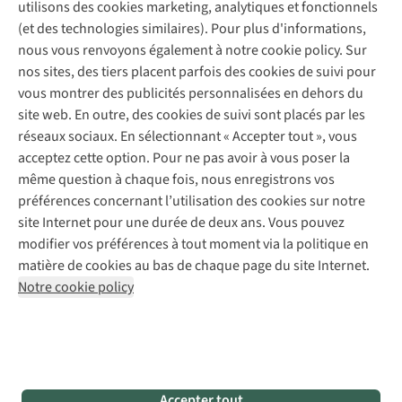
Garantie
utilisons des cookies marketing, analytiques et fonctionnels
À propos d’A.S.Adventure
Service de lavage
Explore Camp
Contactez-nous
(et des technologies similaires). Pour plus d'informations,
Déclaration d'accessibilité
Entretien de chaussures
Gear Check
nous vous renvoyons également à notre cookie policy. Sur
Réparation de chaussures
Expertise & conseils
nos sites, des tiers placent parfois des cookies de suivi pour
Abonnez-vous à la newsletter
Réparation de vêtements
vous montrer des publicités personnalisées en dehors du
Retouches
site web. En outre, des cookies de suivi sont placés par les
Pour les entreprises
Suivez-nous
réseaux sociaux. En sélectionnant « Accepter tout », vous
acceptez cette option. Pour ne pas avoir à vous poser la
même question à chaque fois, nous enregistrons vos
préférences concernant l’utilisation des cookies sur notre
site Internet pour une durée de deux ans. Vous pouvez
modifier vos préférences à tout moment via la politique en
Mentions légales
Politique de confidentialité
matière de cookies au bas de chaque page du site Internet.
Conditions générales
Cookie Policy
Notre cookie policy
AS Adventure France SAS,
Rue du Vieux Faubourg 14,
F-59000 Lille
team@asadventure.com
+32 (0)3 828 30 15
TVA FR52.529.478.943
Accepter tout