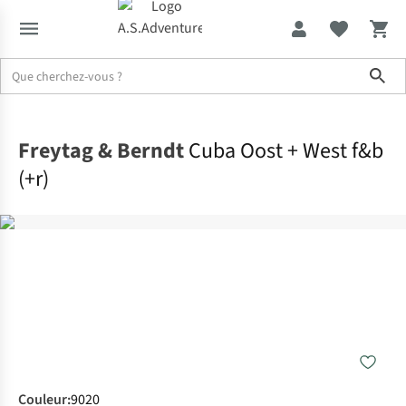
Sho
Accueil
Freytag & Berndt
Cuba Oost + West f&b
(+r)
Couleur
:
9020