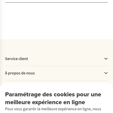
Service client
Questions fréquentes
À propos de nous
Commander
Payer
Travailler chez A.S.Adventure
Nos services
Livraison
Explore More
Paramétrage des cookies pour une
Retourner
Entreprise responsable
Location / Location sports d’hiver
meilleure expérience en ligne
Rétractation d'une commande
Découvrez
À propos d’Ayacucho
Seconde-main
Entretien & réparations
Pour vous garantir la meilleure expérience en ligne, nous
Nos magasins
Entretien de ski
A.S.Magazine