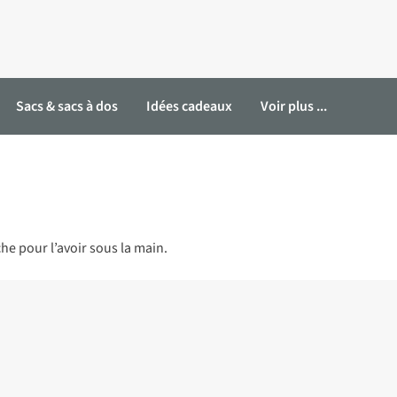
Sacs & sacs à dos
Idées cadeaux
Voir plus ...
e pour l’avoir sous la main.