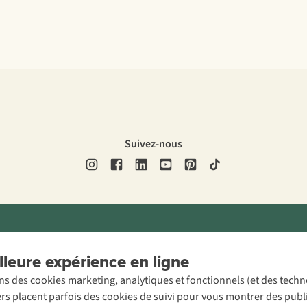
Suivez-nous
ons légales
Politique de confidentialité
Conditions générales
Cookie 
leure expérience en ligne
ons des cookies marketing, analytiques et fonctionnels (et des tech
ers placent parfois des cookies de suivi pour vous montrer des publ