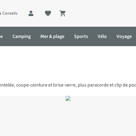
& Conseils
Shopping cart
ée
Camping
Mer & plage
Sports
Vélo
Voyage
lée, coupe-ceinture et brise-verre, plus paracorde et clip de poch