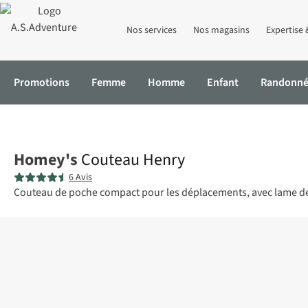
Nos services
Nos magasins
Expertise 
Promotions
Femme
Homme
Enfant
Randonn
Accueil
Couteau Henry
Homey's
Couteau Henry
6 Avis
Couteau de poche compact pour les déplacements, avec lame dente