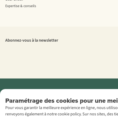
Expertise & conseils
Abonnez-vous à la newsletter
Menti
Paramétrage des cookies pour une meil
AS Adventure
Pour vous garantir la meilleure expérience en ligne, nous utilis
France SAS,
renvoyons également à notre cookie policy. Sur nos sites, des ti
Rue du Vieux