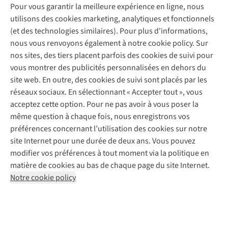
Entretien & réparations
Mais
du
Au
Pour vous garantir la meilleure expérience en ligne, nous
Nos magasins
Entretien de ski
A.S.Magazine
comment
Sud,
programme
Garantie
utilisons des cookies marketing, analytiques et fonctionnels
À propos d’A.S.Adventure
Service de lavage
fonctionnent-
la
:
Explore Camp
Contactez-nous
(et des technologies similaires). Pour plus d'informations,
Déclaration d'accessibilité
ils
province
alimentation,
Entretien de chaussures
Gear Check
nous vous renvoyons également à notre cookie policy. Sur
exactement
la
navigation
Réparation de chaussures
Expertise & conseils
?
plus
et
nos sites, des tiers placent parfois des cookies de suivi pour
Abonnez-vous à la newsletter
Réparation de vêtements
Nous
septentrionale
préparation
vous montrer des publicités personnalisées en dehors du
Retouches
vous
de
mentale.
site web. En outre, des cookies de suivi sont placés par les
aidons
l’Italie,
Pour les entreprises
Suivez-nous
réseaux sociaux. En sélectionnant « Accepter tout », vous
à
pour
acceptez cette option. Pour ne pas avoir à vous poser la
vous
apprendre
y
à
même question à chaque fois, nous enregistrons vos
retrouver
bien
préférences concernant l’utilisation des cookies sur notre
dans
se
site Internet pour une durée de deux ans. Vous pouvez
les
préparer
modifier vos préférences à tout moment via la politique en
indices
avant
Mentions légales
Politique de confidentialité
matière de cookies au bas de chaque page du site Internet.
UPF,
de
Conditions générales
Cookie Policy
les
se
Notre cookie policy
matières,
lancer
AS Adventure France SAS,
Rue du Vieux Faubourg 14,
F-59000 Lille
les
dans
team@asadventure.com
+32 (0)3 828 30 15
couleurs
une
et
aventure
TVA FR52.529.478.943
les
en