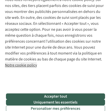
Réparation de chaussures
Expertise & conseils
nos sites, des tiers placent parfois des cookies de suivi pour
Abonnez-vous à la newsletter
Réparation de vêtements
vous montrer des publicités personnalisées en dehors du
Retouches
site web. En outre, des cookies de suivi sont placés par les
Pour les entreprises
Suivez-nous
réseaux sociaux. En sélectionnant « Accepter tout », vous
acceptez cette option. Pour ne pas avoir à vous poser la
même question à chaque fois, nous enregistrons vos
préférences concernant l’utilisation des cookies sur notre
site Internet pour une durée de deux ans. Vous pouvez
modifier vos préférences à tout moment via la politique en
Mentions légales
Politique de confidentialité
matière de cookies au bas de chaque page du site Internet.
Conditions générales
Cookie Policy
Notre cookie policy
AS Adventure France SAS,
Rue du Vieux Faubourg 14,
F-59000 Lille
team@asadventure.com
+32 (0)3 828 30 15
TVA FR52.529.478.943
Accepter tout
Uniquement les essentiels
Personaliser mes préférences