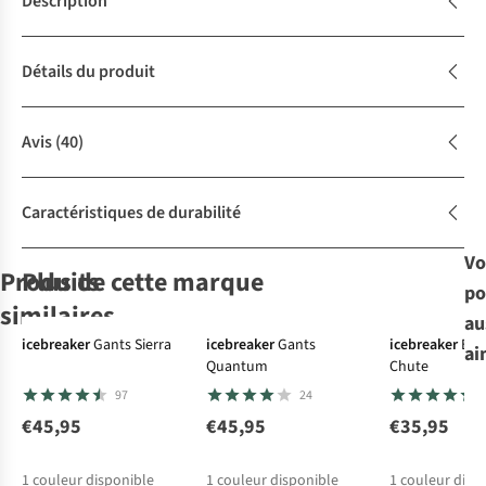
Description
Détails du produit
Avis
(40)
Caractéristiques de durabilité
Vo
Produits
Plus de cette marque
po
similaires
au
icebreaker
Gants Sierra
icebreaker
Gants
icebreaker
Éch
ai
Quantum
Chute
Buff
Buff
Écharpe
Buff
Écharpe
Buff
Écharpe
Écharpe
97
24
Wool Black
Merino
Merino
Merino
Lightweight
Lightweight
Lightweight
€45,95
€45,95
€35,95
61
14
1
12
Wool Solid
Solid Seagrove
Solid Flint
€29,95
€29,95
€29,95
€29,95
Night Blue
Green
1
couleur disponible
1
couleur disponible
1
couleur disp