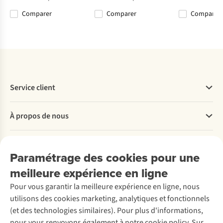
Comparer
Comparer
Comparer
Comparer
Comparer
Comparer
Comparer
Service client
Questions fréquentes
À propos de nous
Commander
Payer
Travailler chez A.S.Adventure
Nos services
Livraison
Explore More
Paramétrage des cookies pour une
Retourner
Entreprise responsable
Location / Location sports d’hiver
meilleure expérience en ligne
Rétractation d'une commande
Découvrez
À propos d’Ayacucho
Seconde-main
Entretien & réparations
Pour vous garantir la meilleure expérience en ligne, nous
Nos magasins
Entretien de ski
A.S.Magazine
Garantie
utilisons des cookies marketing, analytiques et fonctionnels
À propos d’A.S.Adventure
Service de lavage
Explore Camp
Contactez-nous
(et des technologies similaires). Pour plus d'informations,
Déclaration d'accessibilité
Entretien de chaussures
Gear Check
nous vous renvoyons également à notre cookie policy. Sur