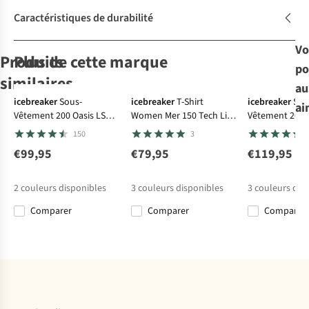
Caractéristiques de durabilité
Vo
Produits
Plus de cette marque
po
Avis d'experts
similaires
au
Ultraléger
Ultraléger
Ultraléger
icebreaker
Sous-
icebreaker
T-Shirt
icebreaker
Sou
ai
Vêtement 200 Oasis LS
Women Mer 150 Tech Lite
Vêtement 260 
Patagonia
Patagonia
The North Face
Patagonia
Scoop
Ss Scoop Tee
Crewe
150
3
Polaire W'S R1
Polaire W'S R1
Polaire W
Polaire W'S R1
Air Full-Zip
Air Full-Zip
Meteora Fz
Air Full-Zip
€99,95
€79,95
€119,95
3
3
1
3
Hoody
Hoody
Fleece
Hoody
€160,00
€170,00
€160,00
€170,00
2
couleurs disponibles
3
couleurs disponibles
3
couleurs dis
Comparer
Comparer
Comparer
%
Comparer
Comparer
Comparer
Comparer