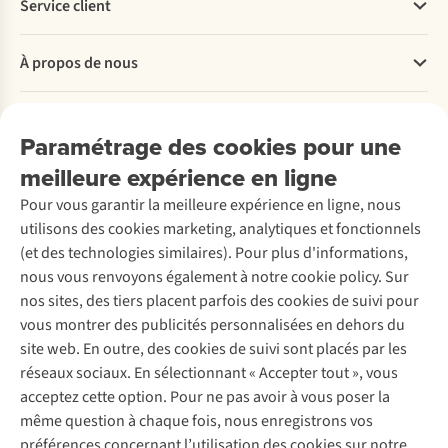
Service client
Questions fréquentes
À propos de nous
Commander
Payer
Travailler chez A.S.Adventure
Nos services
Livraison
Explore More
Paramétrage des cookies pour une
Retourner
Entreprise responsable
Location / Location sports d’hiver
meilleure expérience en ligne
Rétractation d'une commande
Découvrez
À propos d’Ayacucho
Seconde-main
Entretien & réparations
Pour vous garantir la meilleure expérience en ligne, nous
Nos magasins
Entretien de ski
A.S.Magazine
Garantie
utilisons des cookies marketing, analytiques et fonctionnels
À propos d’A.S.Adventure
Service de lavage
Explore Camp
Contactez-nous
(et des technologies similaires). Pour plus d'informations,
Déclaration d'accessibilité
Entretien de chaussures
Gear Check
nous vous renvoyons également à notre cookie policy. Sur
Réparation de chaussures
Expertise & conseils
nos sites, des tiers placent parfois des cookies de suivi pour
Abonnez-vous à la newsletter
Réparation de vêtements
vous montrer des publicités personnalisées en dehors du
Retouches
site web. En outre, des cookies de suivi sont placés par les
Pour les entreprises
Suivez-nous
réseaux sociaux. En sélectionnant « Accepter tout », vous
acceptez cette option. Pour ne pas avoir à vous poser la
même question à chaque fois, nous enregistrons vos
préférences concernant l’utilisation des cookies sur notre