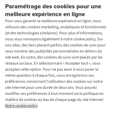
Livraison
Explore More
Paramétrage des cookies pour une
Retourner
Entreprise responsable
Location / Location sports d’hiver
meilleure expérience en ligne
Rétractation d'une commande
Découvrez
À propos d’Ayacucho
Seconde-main
Entretien & réparations
Pour vous garantir la meilleure expérience en ligne, nous
Nos magasins
Entretien de ski
A.S.Magazine
Garantie
utilisons des cookies marketing, analytiques et fonctionnels
À propos d’A.S.Adventure
Service de lavage
Explore Camp
Contactez-nous
(et des technologies similaires). Pour plus d'informations,
Déclaration d'accessibilité
Entretien de chaussures
Gear Check
nous vous renvoyons également à notre cookie policy. Sur
Réparation de chaussures
Expertise & conseils
nos sites, des tiers placent parfois des cookies de suivi pour
Abonnez-vous à la newsletter
Réparation de vêtements
vous montrer des publicités personnalisées en dehors du
Retouches
site web. En outre, des cookies de suivi sont placés par les
Pour les entreprises
Suivez-nous
réseaux sociaux. En sélectionnant « Accepter tout », vous
acceptez cette option. Pour ne pas avoir à vous poser la
même question à chaque fois, nous enregistrons vos
préférences concernant l’utilisation des cookies sur notre
site Internet pour une durée de deux ans. Vous pouvez
modifier vos préférences à tout moment via la politique en
Mentions légales
Politique de confidentialité
matière de cookies au bas de chaque page du site Internet.
Conditions générales
Cookie Policy
Notre cookie policy