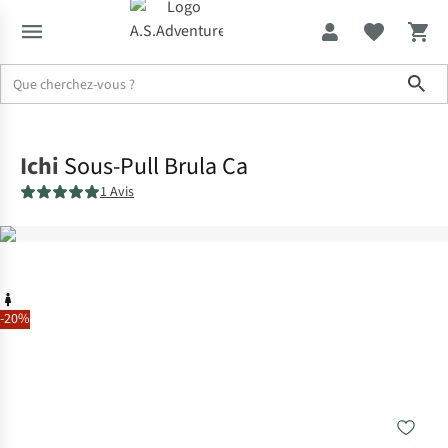
Sho
Accueil
Ichi
Sous-Pull Brula Ca
1 Avis
-20%