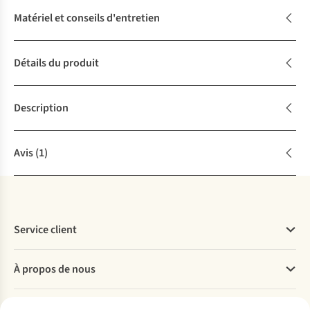
Matériel et conseils d'entretien
Détails du produit
Description
Avis
(1)
Service client
Questions fréquentes
À propos de nous
Commander
Payer
Travailler chez A.S.Adventure
Nos services