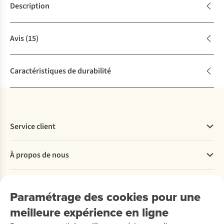
Description
Avis
(15)
Caractéristiques de durabilité
Service client
Questions fréquentes
À propos de nous
Commander
Payer
Travailler chez A.S.Adventure
Nos services
Livraison
Explore More
Paramétrage des cookies pour une
Retourner
Entreprise responsable
Location / Location sports d’hiver
meilleure expérience en ligne
Rétractation d'une commande
Découvrez
À propos d’Ayacucho
Seconde-main
Entretien & réparations