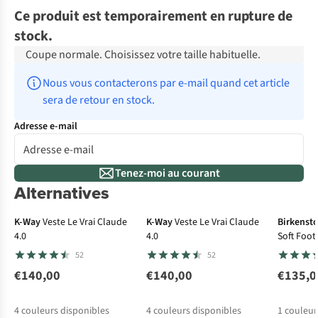
Ce produit est temporairement en rupture de
stock.
Coupe normale. Choisissez votre taille habituelle.
Nous vous contacterons par e-mail quand cet article 
sera de retour en stock.
Adresse e-mail
Tenez-moi au courant
Alternatives
K-Way
Veste Le Vrai Claude
K-Way
Veste Le Vrai Claude
Birkenst
4.0
4.0
Soft Foo
Leather
52
52
€140,00
€140,00
€135,0
4
couleurs disponibles
4
couleurs disponibles
1
couleur