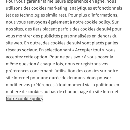
Pour vous garantir la meilleure expérience en ligne, nous
Nos magasins
Entretien de ski
A.S.Magazine
Garantie
utilisons des cookies marketing, analytiques et fonctionnels
À propos d’A.S.Adventure
Service de lavage
Explore Camp
Contactez-nous
(et des technologies similaires). Pour plus d'informations,
Déclaration d'accessibilité
Entretien de chaussures
Gear Check
nous vous renvoyons également à notre cookie policy. Sur
Réparation de chaussures
Expertise & conseils
nos sites, des tiers placent parfois des cookies de suivi pour
Abonnez-vous à la newsletter
Réparation de vêtements
vous montrer des publicités personnalisées en dehors du
Retouches
site web. En outre, des cookies de suivi sont placés par les
Pour les entreprises
Suivez-nous
réseaux sociaux. En sélectionnant « Accepter tout », vous
acceptez cette option. Pour ne pas avoir à vous poser la
même question à chaque fois, nous enregistrons vos
préférences concernant l’utilisation des cookies sur notre
site Internet pour une durée de deux ans. Vous pouvez
modifier vos préférences à tout moment via la politique en
Mentions légales
Politique de confidentialité
matière de cookies au bas de chaque page du site Internet.
Conditions générales
Cookie Policy
Notre cookie policy
AS Adventure France SAS,
Rue du Vieux Faubourg 14,
F-59000 Lille
team@asadventure.com
+32 (0)3 828 30 15
TVA FR52.529.478.943