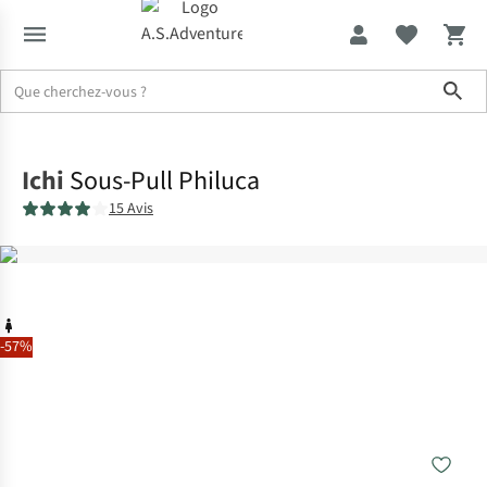
Sho
Accueil
Ichi
Sous-Pull Philuca
15 Avis
-57%