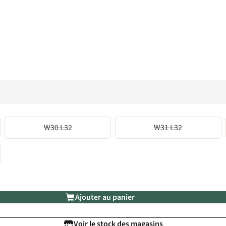
W30 L32
W31 L32
Ajouter au panier
Voir le stock des magasins