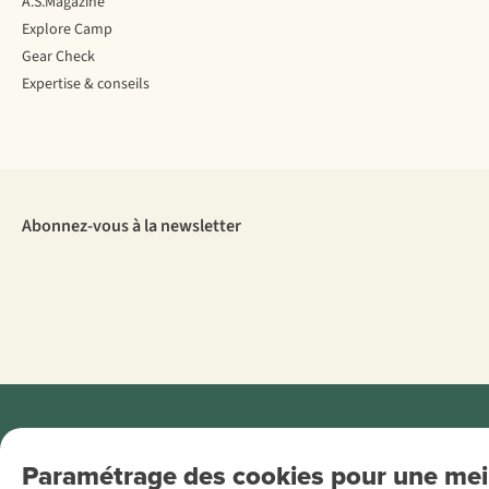
A.S.Magazine
Explore Camp
Gear Check
Expertise & conseils
Abonnez-vous à la newsletter
Menti
Paramétrage des cookies pour une meil
AS Adventure