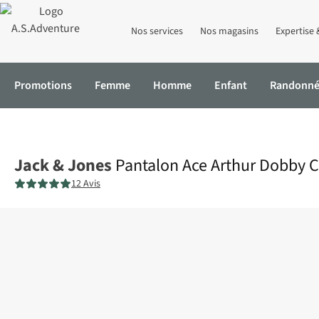
Nos services
Nos magasins
Expertise 
Promotions
Femme
Homme
Enfant
Randonn
Accueil
Pantalon Ace Arthur Dobby Cargo
Jack & Jones
Pantalon Ace Arthur Dobby 
12 Avis