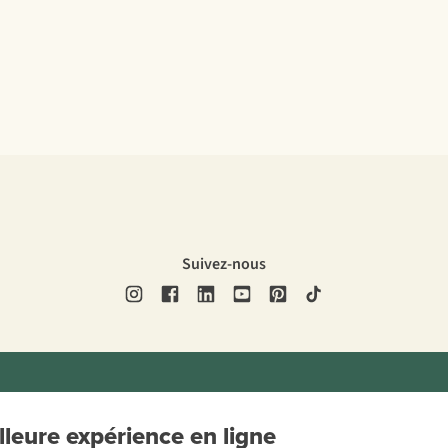
Suivez-nous
ons légales
Politique de confidentialité
Conditions générales
Cookie 
leure expérience en ligne