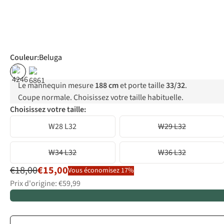
Couleur
:
Beluga
%
%
Le mannequin mesure
188 cm
et porte taille
33/32
.
Coupe normale. Choisissez votre taille habituelle.
Choisissez votre taille:
W28 L32
W29 L32
W34 L32
W36 L32
€18,00
€15,00
Vous économisez 17%
Prix d'origine: €59,99