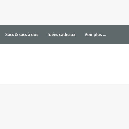
Sacs & sacs à dos
Idées cadeaux
Voir plus ...