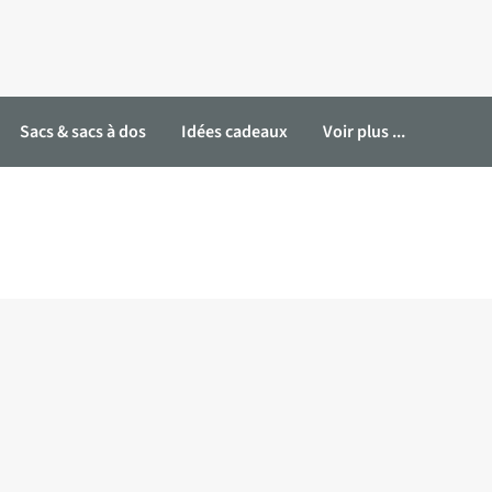
Sacs & sacs à dos
Idées cadeaux
Voir plus ...