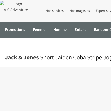
Nos services
Nos magasins
Expertise 
Promotions
Femme
Homme
Enfant
Randonn
Accueil
Short Jaiden Coba Stripe Jog M
Jack & Jones
Short Jaiden Coba Stripe Jo