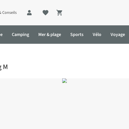
& Conseils
Shopping cart
ée
Camping
Mer & plage
Sports
Vélo
Voyage
g M