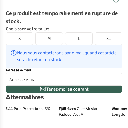
Ce produit est temporairement en rupture de
stock.
Choisissez votre taille:
S
M
L
XL
Nous vous contacterons par e-mail quand cet article 
sera de retour en stock.
Adresse e-mail
Tenez-moi au courant
Alternatives
5.11
Polo Professional S/S
Fjällräven
Gilet Abisko
Woolpow
Padded Vest M
Long Joh