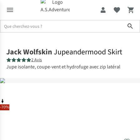
Sho
Accueil
Jack Wolfskin
Jupeandermood Skirt
2 Avis
Jupe isolante, coupe-vent et hydrofuge avec zip latéral
-70%