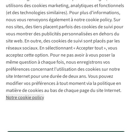
Entretien de ski
A.S.Magazine
Garantie
utilisons des cookies marketing, analytiques et fonctionnels
À propos d’A.S.Adventure
Service de lavage
Explore Camp
Contactez-nous
(et des technologies similaires). Pour plus d'informations,
Déclaration d'accessibilité
Entretien de chaussures
Gear Check
nous vous renvoyons également à notre cookie policy. Sur
Réparation de chaussures
Expertise & conseils
nos sites, des tiers placent parfois des cookies de suivi pour
Abonnez-vous à la newsletter
Réparation de vêtements
vous montrer des publicités personnalisées en dehors du
Retouches
site web. En outre, des cookies de suivi sont placés par les
Pour les entreprises
Suivez-nous
réseaux sociaux. En sélectionnant « Accepter tout », vous
acceptez cette option. Pour ne pas avoir à vous poser la
même question à chaque fois, nous enregistrons vos
préférences concernant l’utilisation des cookies sur notre
site Internet pour une durée de deux ans. Vous pouvez
modifier vos préférences à tout moment via la politique en
Mentions légales
Politique de confidentialité
matière de cookies au bas de chaque page du site Internet.
Conditions générales
Cookie Policy
Notre cookie policy
AS Adventure France SAS,
Rue du Vieux Faubourg 14,
F-59000 Lille
team@asadventure.com
+32 (0)3 828 30 15
TVA FR52.529.478.943