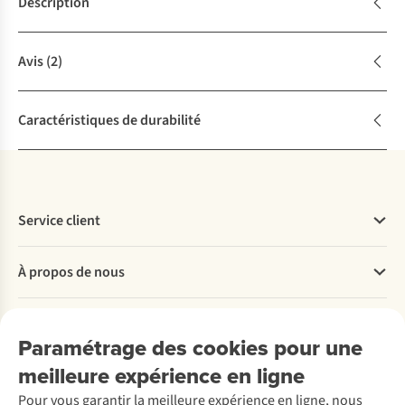
Description
Avis
(2)
Caractéristiques de durabilité
Service client
Questions fréquentes
À propos de nous
Commander
Payer
Travailler chez A.S.Adventure
Nos services
Livraison
Explore More
Paramétrage des cookies pour une
Retourner
Entreprise responsable
Location / Location sports d’hiver
meilleure expérience en ligne
Rétractation d'une commande
Découvrez
À propos d’Ayacucho
Seconde-main
Entretien & réparations
Pour vous garantir la meilleure expérience en ligne, nous
Nos magasins