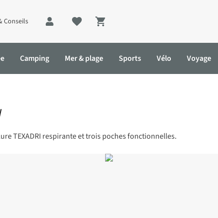
& Conseils
Shopping cart
ée
Camping
Mer & plage
Sports
Vélo
Voyage
W
re TEXADRI respirante et trois poches fonctionnelles.