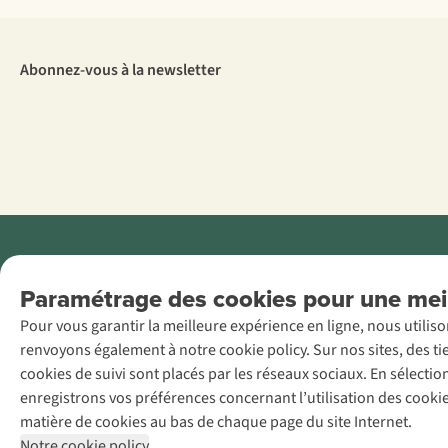
Abonnez-vous à la newsletter
Menti
Paramétrage des cookies pour une meil
AS Adventure
Pour vous garantir la meilleure expérience en ligne, nous utilis
France SAS,
renvoyons également à notre cookie policy. Sur nos sites, des ti
Rue du Vieux
cookies de suivi sont placés par les réseaux sociaux. En sélecti
Faubourg 14, F-
enregistrons vos préférences concernant l’utilisation des cooki
59000 Lille
matière de cookies au bas de chaque page du site Internet.
+32 (0)3 828
Notre cookie policy