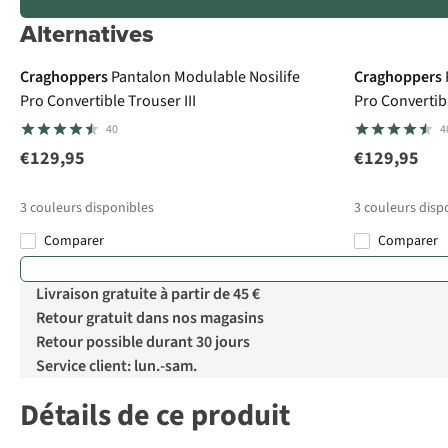
Alternatives
Le choix A.S.Adventure
Le choix
Craghoppers
Pantalon Modulable Nosilife
Craghoppers
Pro Convertible Trouser III
Pro Convertibl
40
4
€129,95
€129,95
3
couleurs disponibles
3
couleurs disp
Comparer
Comparer
Livraison gratuite à partir de 45 €
Retour gratuit dans nos magasins
Retour possible durant 30 jours
Service client: lun.-sam.
Détails de ce produit