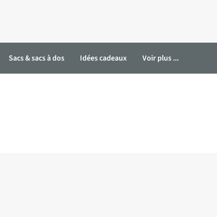
Sacs & sacs à dos
Idées cadeaux
Voir plus ...