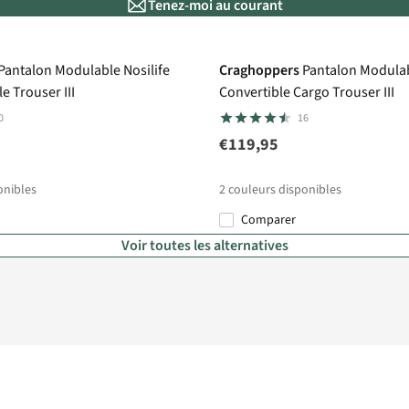
Tenez-moi au courant
 A.S.Adventure
Pantalon Modulable Nosilife
Craghoppers
Pantalon Modulab
e Trouser III
Convertible Cargo Trouser III
0
16
€119,95
onibles
2
couleurs disponibles
Comparer
Voir toutes les alternatives