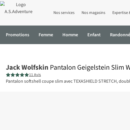
Nos services
Nos magasins
Expertise 
Promotions
Femme
Homme
Enfant
Randonn
Accueil
Pantalon Geigelstein Slim W
Jack Wolfskin
Pantalon Geigelstein Slim 
11 Avis
Pantalon softshell coupe slim avec TEXASHIELD STRETCH, doublu