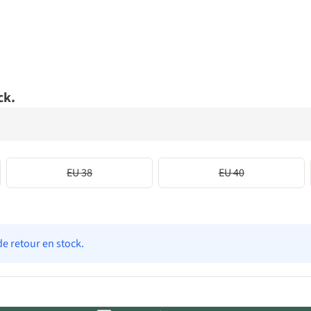
ck.
EU 38
EU 40
de retour en stock.