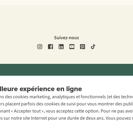
Suivez-nous
ons légales
Politique de confidentialité
Conditions générales
Cookie 
leure expérience en ligne
ons des cookies marketing, analytiques et fonctionnels (et des tech
ers placent parfois des cookies de suivi pour vous montrer des publ
onnant « Accepter tout », vous acceptez cette option. Pour ne pas a
es sur notre site Internet pour une durée de deux ans. Vous pouvez 