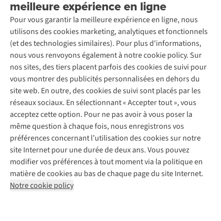
meilleure expérience en ligne
Rétractation d'une commande
Découvrez
À propos d’Ayacucho
Seconde-main
Entretien & réparations
Pour vous garantir la meilleure expérience en ligne, nous
Nos magasins
Entretien de ski
A.S.Magazine
Garantie
utilisons des cookies marketing, analytiques et fonctionnels
À propos d’A.S.Adventure
Service de lavage
Explore Camp
Contactez-nous
(et des technologies similaires). Pour plus d'informations,
Déclaration d'accessibilité
Entretien de chaussures
Gear Check
nous vous renvoyons également à notre cookie policy. Sur
Réparation de chaussures
Expertise & conseils
nos sites, des tiers placent parfois des cookies de suivi pour
Abonnez-vous à la newsletter
Réparation de vêtements
vous montrer des publicités personnalisées en dehors du
Retouches
site web. En outre, des cookies de suivi sont placés par les
Pour les entreprises
Suivez-nous
réseaux sociaux. En sélectionnant « Accepter tout », vous
acceptez cette option. Pour ne pas avoir à vous poser la
même question à chaque fois, nous enregistrons vos
préférences concernant l’utilisation des cookies sur notre
site Internet pour une durée de deux ans. Vous pouvez
modifier vos préférences à tout moment via la politique en
Mentions légales
Politique de confidentialité
matière de cookies au bas de chaque page du site Internet.
Conditions générales
Cookie Policy
Notre cookie policy
AS Adventure France SAS,
Rue du Vieux Faubourg 14,
F-59000 Lille
team@asadventure.com
+32 (0)3 828 30 15