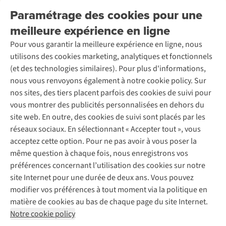
Nos services
Livraison
Explore More
Paramétrage des cookies pour une
Retourner
Entreprise responsable
Location / Location sports d’hiver
meilleure expérience en ligne
Rétractation d'une commande
Découvrez
À propos d’Ayacucho
Seconde-main
Entretien & réparations
Pour vous garantir la meilleure expérience en ligne, nous
Nos magasins
Entretien de ski
A.S.Magazine
Garantie
utilisons des cookies marketing, analytiques et fonctionnels
À propos d’A.S.Adventure
Service de lavage
Explore Camp
Contactez-nous
(et des technologies similaires). Pour plus d'informations,
Déclaration d'accessibilité
Entretien de chaussures
Gear Check
nous vous renvoyons également à notre cookie policy. Sur
Réparation de chaussures
Expertise & conseils
nos sites, des tiers placent parfois des cookies de suivi pour
Abonnez-vous à la newsletter
Réparation de vêtements
vous montrer des publicités personnalisées en dehors du
Retouches
site web. En outre, des cookies de suivi sont placés par les
Pour les entreprises
Suivez-nous
réseaux sociaux. En sélectionnant « Accepter tout », vous
acceptez cette option. Pour ne pas avoir à vous poser la
même question à chaque fois, nous enregistrons vos
préférences concernant l’utilisation des cookies sur notre
site Internet pour une durée de deux ans. Vous pouvez
modifier vos préférences à tout moment via la politique en
Mentions légales
Politique de confidentialité
matière de cookies au bas de chaque page du site Internet.
Conditions générales
Cookie Policy
Notre cookie policy