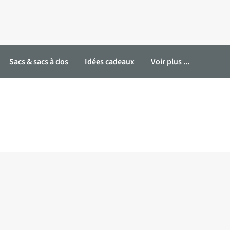
Sacs & sacs à dos
Idées cadeaux
Voir plus ...