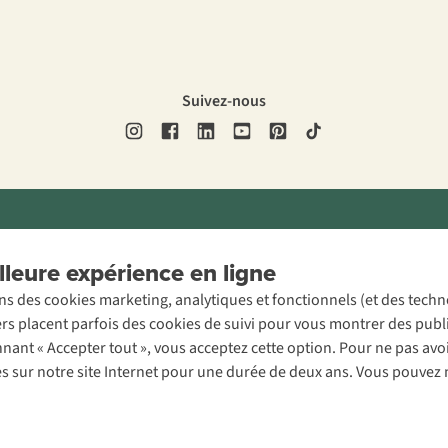
Suivez-nous
ons légales
Politique de confidentialité
Conditions générales
Cookie 
leure expérience en ligne
ons des cookies marketing, analytiques et fonctionnels (et des tech
ers placent parfois des cookies de suivi pour vous montrer des publ
onnant « Accepter tout », vous acceptez cette option. Pour ne pas a
es sur notre site Internet pour une durée de deux ans. Vous pouvez 