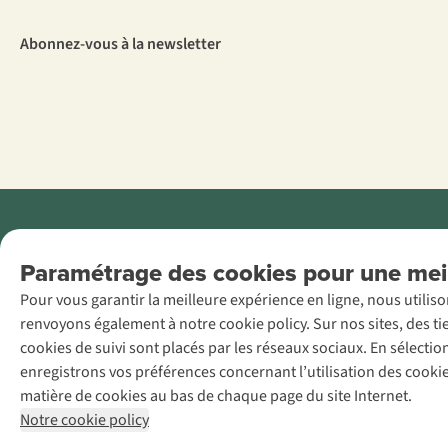
Abonnez-vous à la newsletter
Menti
Paramétrage des cookies pour une meil
AS Adventure
Pour vous garantir la meilleure expérience en ligne, nous utilis
France SAS,
renvoyons également à notre cookie policy. Sur nos sites, des ti
Rue du Vieux
cookies de suivi sont placés par les réseaux sociaux. En sélecti
Faubourg 14, F-
enregistrons vos préférences concernant l’utilisation des cooki
59000 Lille
matière de cookies au bas de chaque page du site Internet.
+32 (0)3 828
Notre cookie policy
30 15