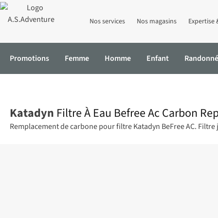
Nos services
Nos magasins
Expertise 
Promotions
Femme
Homme
Enfant
Randonn
Accueil
Filtre À Eau Befree Ac Carbon Replacement
Katadyn
Filtre À Eau Befree Ac Carbon R
Remplacement de carbone pour filtre Katadyn BeFree AC. Filtre jus