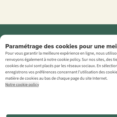
Menti
Paramétrage des cookies pour une meil
AS Adventure
Pour vous garantir la meilleure expérience en ligne, nous utilis
France SAS,
renvoyons également à notre cookie policy. Sur nos sites, des ti
Rue du Vieux
cookies de suivi sont placés par les réseaux sociaux. En sélecti
Faubourg 14, F-
enregistrons vos préférences concernant l’utilisation des cooki
59000 Lille
matière de cookies au bas de chaque page du site Internet.
+32 (0)3 828
Notre cookie policy
30 15
team@asadventure.com
TVA
FR52.529.478.943