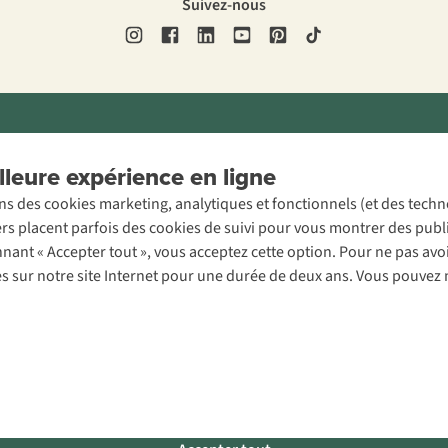
Suivez-nous
ons légales
Politique de confidentialité
Conditions générales
Cookie 
leure expérience en ligne
ons des cookies marketing, analytiques et fonctionnels (et des tech
ers placent parfois des cookies de suivi pour vous montrer des publ
onnant « Accepter tout », vous acceptez cette option. Pour ne pas a
es sur notre site Internet pour une durée de deux ans. Vous pouvez 