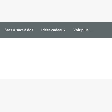
Sacs & sacs à dos
Idées cadeaux
Voir plus ...