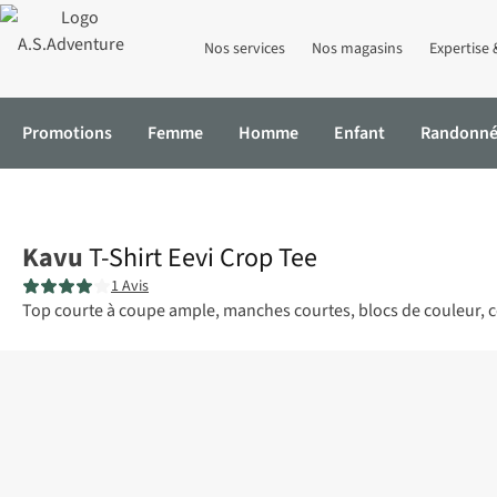
Nos services
Nos magasins
Expertise 
Promotions
Femme
Homme
Enfant
Randonn
Accueil
T-Shirt Eevi Crop Tee
Kavu
T-Shirt Eevi Crop Tee
1 Avis
Top courte à coupe ample, manches courtes, blocs de couleur, co