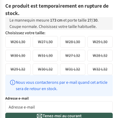
Ce produit est temporairement en rupture de
stock.
Le mannequin mesure
173 cm
et porte taille
27/30
.
Coupe normale. Choisissez votre taille habituelle.
Choisissez votre taille:
W26 L30
W27 L30
W28 L30
W29 L30
W30 L30
W31 L30
W27 L32
W28 L32
W29 L32
W30 L32
W31 L32
W32 L32
Nous vous contacterons par e-mail quand cet article 
sera de retour en stock.
Adresse e-mail
Tenez-moi au courant