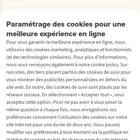
Commander
Payer
Travailler chez A.S.Adventure
Nos services
Livraison
Explore More
Paramétrage des cookies pour une
Retourner
Entreprise responsable
Location / Location sports d’hiver
meilleure expérience en ligne
Rétractation d'une commande
Découvrez
À propos d’Ayacucho
Seconde-main
Entretien & réparations
Pour vous garantir la meilleure expérience en ligne, nous
Nos magasins
Entretien de ski
A.S.Magazine
Garantie
utilisons des cookies marketing, analytiques et fonctionnels
À propos d’A.S.Adventure
Service de lavage
Explore Camp
Contactez-nous
(et des technologies similaires). Pour plus d'informations,
Déclaration d'accessibilité
Entretien de chaussures
Gear Check
nous vous renvoyons également à notre cookie policy. Sur
Réparation de chaussures
Expertise & conseils
nos sites, des tiers placent parfois des cookies de suivi pour
Abonnez-vous à la newsletter
Réparation de vêtements
vous montrer des publicités personnalisées en dehors du
Retouches
site web. En outre, des cookies de suivi sont placés par les
Pour les entreprises
Suivez-nous
réseaux sociaux. En sélectionnant « Accepter tout », vous
acceptez cette option. Pour ne pas avoir à vous poser la
même question à chaque fois, nous enregistrons vos
préférences concernant l’utilisation des cookies sur notre
site Internet pour une durée de deux ans. Vous pouvez
modifier vos préférences à tout moment via la politique en
Mentions légales
Politique de confidentialité
matière de cookies au bas de chaque page du site Internet.