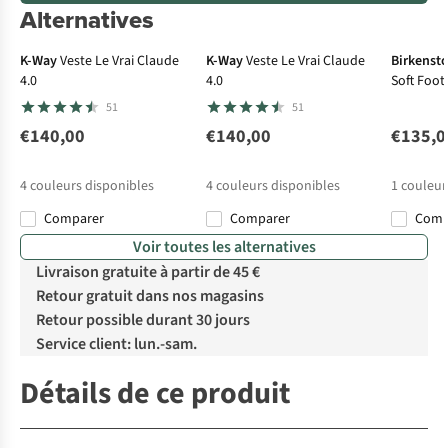
Alternatives
No
K-Way
Veste Le Vrai Claude
K-Way
Veste Le Vrai Claude
Birkenst
4.0
4.0
Soft Foo
Leather
51
51
€140,00
€140,00
€135,0
4
couleurs disponibles
4
couleurs disponibles
1
couleur
Comparer
Comparer
Com
Voir toutes les alternatives
Livraison gratuite à partir de 45 €
Retour gratuit dans nos magasins
Retour possible durant 30 jours
Service client: lun.-sam.
Détails de ce produit