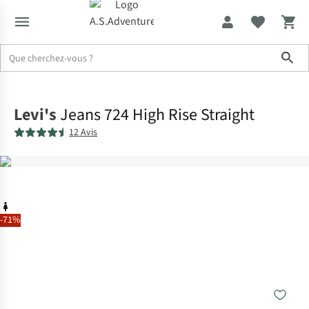
Sho
Accueil
Levi's
Jeans 724 High Rise Straight
12 Avis
-71%